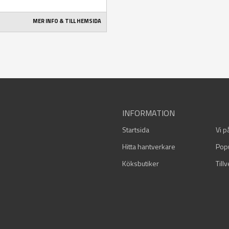
MER INFO & TILL HEMSIDA
INFORMATION
Startsida
Vi p
Hitta hantverkare
Pop
Köksbutiker
Till