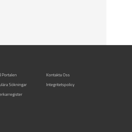
å Portalen
Kontakta Oss
ulära Sökningar
Integritetspolicy
verkarregister