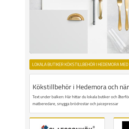
LOKALA BUTIKER KÖKSTILLBEHÖR I HEDEMORA MED
Kökstillbehör i Hedemora och näro
Text under balken: Här hittar du lokala butiker och åter
matberedare, snygga brödrostar och juicepressar