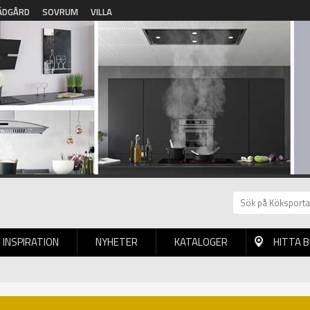
ÄDGÅRD
SOVRUM
VILLA
INSPIRATION
NYHETER
KATALOGER
HITTA 