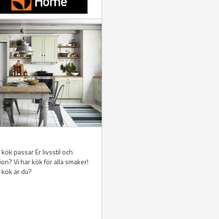
n
t kök passar Er livsstil och
tion? Vi har kök för alla smaker!
t kök är du?