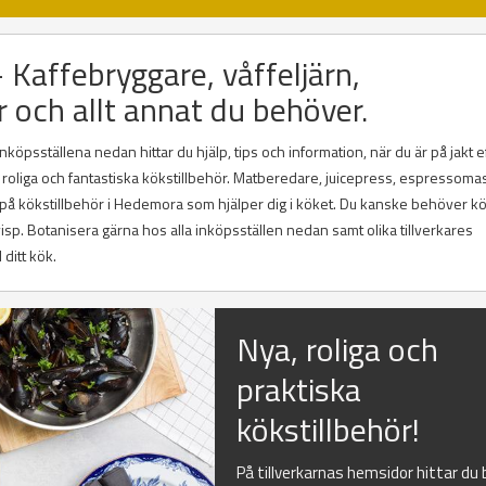
 Kaffebryggare, våffeljärn,
r och allt annat du behöver.
öpsställena nedan hittar du hjälp, tips och information, när du är på jakt e
 roliga och fantastiska kökstillbehör. Matberedare, juicepress, espressoma
g på kökstillbehör i Hedemora som hjälper dig i köket. Du kanske behöver k
lvisp. Botanisera gärna hos alla inköpsställen nedan samt olika tillverkares
 ditt kök.
Nya, roliga och
praktiska
kökstillbehör!
På tillverkarnas hemsidor hittar du