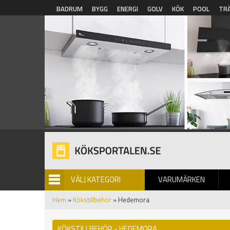
Hoppa till huvudinnehåll
BADRUM
BYGG
ENERGI
GOLV
KÖK
POOL
TR
VÄLJ KATEGORI
VARUMÄRKEN
BILDGALLERI
Hem
»
Kökstillbehör
» Hedemora
KÖKSTILLBEHÖR - HEDEMORA