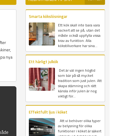
Smarta kökslösningar
Ett kök skall inte bara vara
vackert att se på, utan det
måste också uppfylla vissa
krav av funktion. Alla
fter
kökstillverkare har sina...
skiner,
öpa nya
Ett härligt julkök
Det är väl ingen högtid
som bär på så mycket
tradition som just julen. Att
skapa stämning och rätt
känsla inför julen är nog
viktigt för...
Effektfullt ljus i köket
Att vi behöver olika typer
av belysning för olika
funktioner i köket är säkert
 både