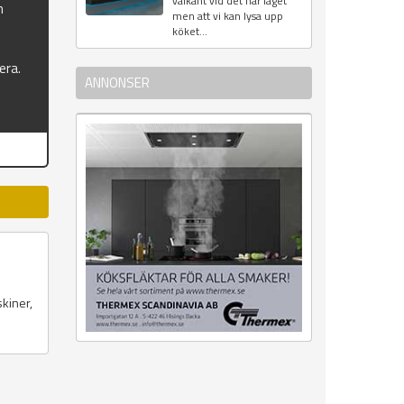
välkänt vid det här laget
n
men att vi kan lysa upp
köket...
era.
ANNONSER
skiner,