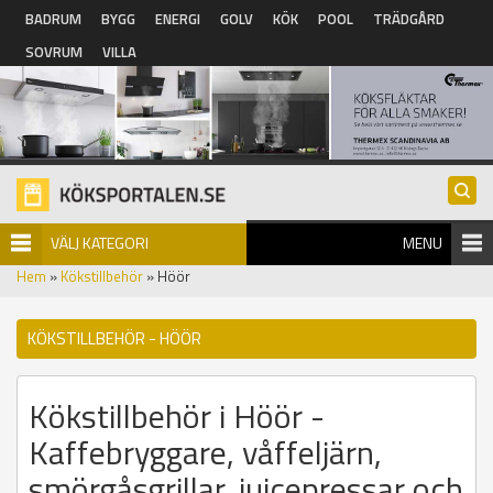
Hoppa till huvudinnehåll
BADRUM
BYGG
ENERGI
GOLV
KÖK
POOL
TRÄDGÅRD
SOVRUM
VILLA
VÄLJ KATEGORI
MENU
Hem
»
Kökstillbehör
» Höör
KÖKSTILLBEHÖR - HÖÖR
Kökstillbehör i Höör -
Kaffebryggare, våffeljärn,
smörgåsgrillar, juicepressar och