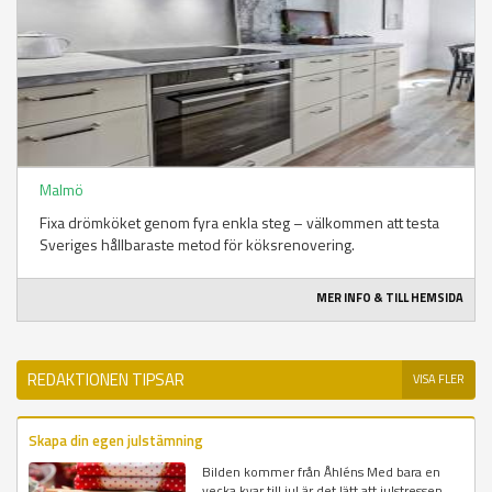
Malmö
Fixa drömköket genom fyra enkla steg – välkommen att testa
Sveriges hållbaraste metod för köksrenovering.
MER INFO & TILL HEMSIDA
REDAKTIONEN TIPSAR
VISA FLER
Skapa din egen julstämning
Bilden kommer från Åhléns Med bara en
vecka kvar till jul är det lätt att julstressen