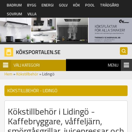
Hoppa till huvudinnehåll
BADRUM
BYGG
ENERGI
GOLV
KÖK
POOL
TRÄDGÅRD
SOVRUM
VILLA
VÄLJ KATEGORI
MENU
Hem
»
Kökstillbehör
» Lidingö
KÖKSTILLBEHÖR - LIDINGÖ
Kökstillbehör i Lidingö -
Kaffebryggare, våffeljärn,
smörgåsgrillar, juicepressar och