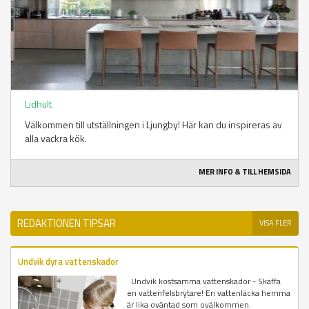
Lidhult
Välkommen till utställningen i Ljungby! Här kan du inspireras av
alla vackra kök.
MER INFO & TILL HEMSIDA
REDAKTIONEN TIPSAR
VISA FLER
Undvik dyra vattenskador
Undvik kostsamma vattenskador - Skaffa
en vattenfelsbrytare! En vattenläcka hemma
är lika oväntad som ovälkommen.