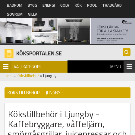
Hoppa till huvudinnehåll
BADRUM
BYGG
ENERGI
GOLV
KÖK
POOL
TRÄDGÅRD
SOVRUM
VILLA
VÄLJ KATEGORI
MENU
Hem
»
Kökstillbehör
» Ljungby
KÖKSTILLBEHÖR - LJUNGBY
Kökstillbehör i Ljungby -
Kaffebryggare, våffeljärn,
smörgåsgrillar, juicepressar och