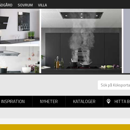
ÄDGÅRD
SOVRUM
VILLA
INSPIRATION
NYHETER
KATALOGER
HITTA 