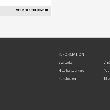
MER INFO & TILL HEMSIDA
INFORMATION
Startsida
Vi p
Hitta hantverkare
Pop
Köksbutiker
Till