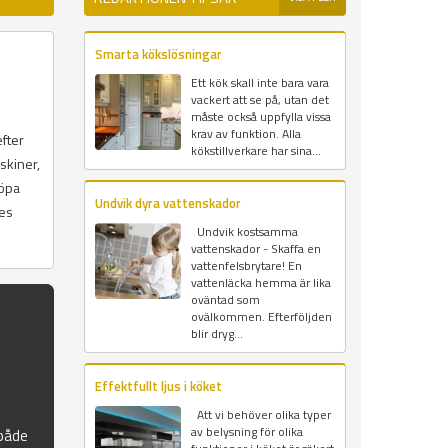
Smarta kökslösningar
Ett kök skall inte bara vara
vackert att se på, utan det
måste också uppfylla vissa
krav av funktion. Alla
efter
kökstillverkare har sina...
skiner,
köpa
Undvik dyra vattenskador
res
Undvik kostsamma
vattenskador - Skaffa en
vattenfelsbrytare! En
vattenläcka hemma är lika
oväntad som
ovälkommen. Efterföljden
blir dryg...
Effektfullt ljus i köket
Att vi behöver olika typer
av belysning för olika
 både