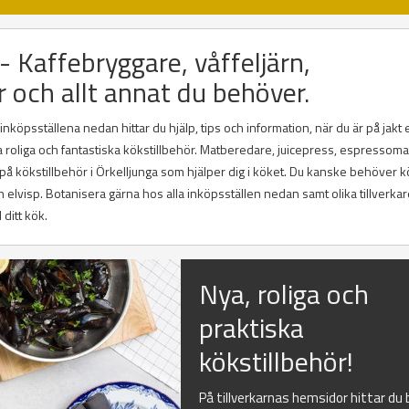
 - Kaffebryggare, våffeljärn,
r och allt annat du behöver.
nköpsställena nedan hittar du hjälp, tips och information, när du är på jakt 
ika roliga och fantastiska kökstillbehör. Matberedare, juicepress, espressoma
 på kökstillbehör i Örkelljunga som hjälper dig i köket. Du kanske behöver 
rn elvisp. Botanisera gärna hos alla inköpsställen nedan samt olika tillverka
 ditt kök.
Nya, roliga och
praktiska
kökstillbehör!
På tillverkarnas hemsidor hittar du