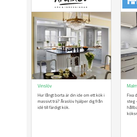
Vinslöv
Mal
Hur långt borta är din ide om ett kök i
Fixa 
massivt trä? Åraslöv hjälper dig från
steg 
idé till färdigt kök.
hållb
köks