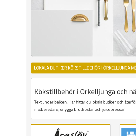
LOKALA BUTIKER KÖKSTILLBEHÖR I ÖRKELLJUNGA M
Kökstillbehör i Örkelljunga och nä
Text under balken: Här hittar du lokala butiker och återf
matberedare, snygga brödrostar och juicepressar