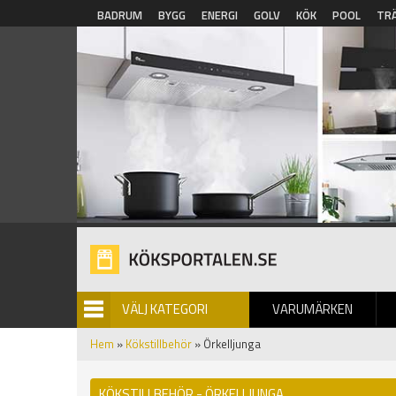
Hoppa till huvudinnehåll
BADRUM
BYGG
ENERGI
GOLV
KÖK
POOL
TR
VÄLJ KATEGORI
VARUMÄRKEN
BILDGALLERI
Hem
»
Kökstillbehör
» Örkelljunga
KÖKSTILLBEHÖR - ÖRKELLJUNGA