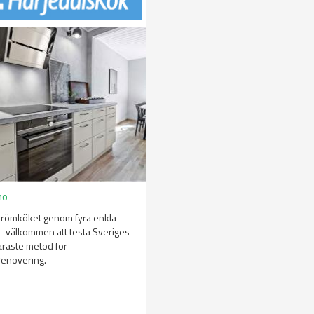
mö
drömköket genom fyra enkla
– välkommen att testa Sveriges
araste metod för
renovering.