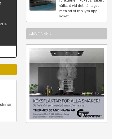
funktioner i köket är säkert
n
välkänt vid det här laget
men att vi kan lysa upp
köket...
era.
ANNONSER
skiner,