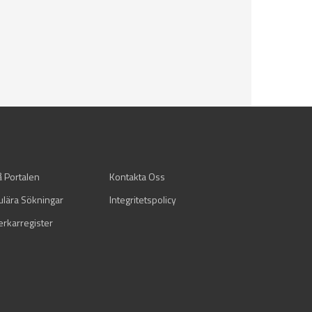
å Portalen
Kontakta Oss
ulära Sökningar
Integritetspolicy
verkarregister