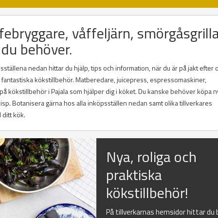
febryggare, våffeljärn, smörgåsgrilla
 du behöver.
tällena nedan hittar du hjälp, tips och information, när du är på jakt efter o
och fantastiska kökstillbehör. Matberedare, juicepress, espressomaskiner,
 på kökstillbehör i Pajala som hjälper dig i köket. Du kanske behöver köpa 
lvisp. Botanisera gärna hos alla inköpsställen nedan samt olika tillverkares
 ditt kök.
Nya, roliga och
praktiska
kökstillbehör!
På tillverkarnas hemsidor hittar du