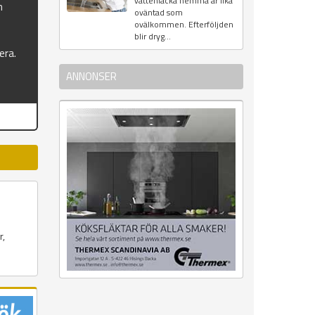
vattenläcka hemma är lika
n
oväntad som
ovälkommen. Efterföljden
blir dryg...
era.
ANNONSER
r,