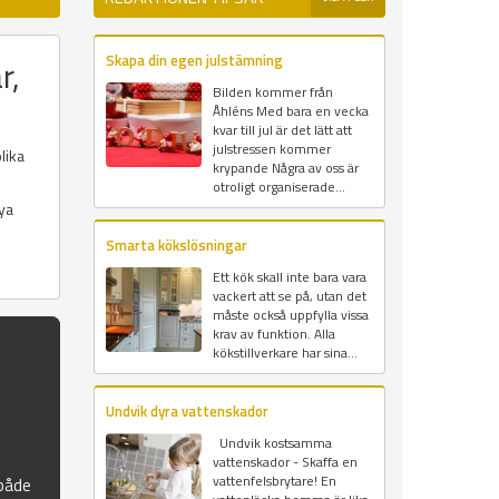
Skapa din egen julstämning
r,
Bilden kommer från
Åhléns Med bara en vecka
kvar till jul är det lätt att
julstressen kommer
lika
krypande Några av oss är
otroligt organiserade...
nya
Smarta kökslösningar
Ett kök skall inte bara vara
vackert att se på, utan det
måste också uppfylla vissa
krav av funktion. Alla
kökstillverkare har sina...
Undvik dyra vattenskador
Undvik kostsamma
vattenskador - Skaffa en
vattenfelsbrytare! En
 både