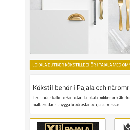
LOKALA BUTIKER KÖKSTILLBEHÖR I PAJALA MED OM
Kökstillbehör i Pajala och närområ
Text under balken: Här hittar du lokala butiker och återf
matberedare, snygga brödrostar och juicepressar