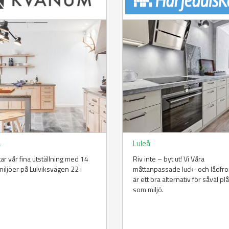
å
Luleå
ttar vår fina utställning med 14
Riv inte – byt ut! Vi Våra
iljöer på Lulviksvägen 22 i
måttanpassade luck- och lådfro
.
är ett bra alternativ för såväl p
som miljö.