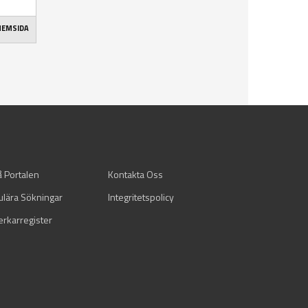
 HEMSIDA
å Portalen
Kontakta Oss
ulära Sökningar
Integritetspolicy
verkarregister