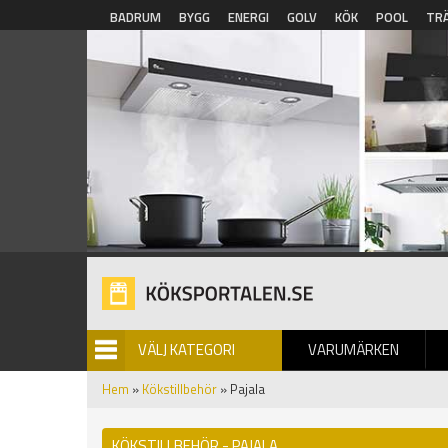
Hoppa till huvudinnehåll
BADRUM
BYGG
ENERGI
GOLV
KÖK
POOL
TR
VÄLJ KATEGORI
VARUMÄRKEN
BILDGALLERI
Hem
»
Kökstillbehör
» Pajala
KÖKSTILLBEHÖR - PAJALA