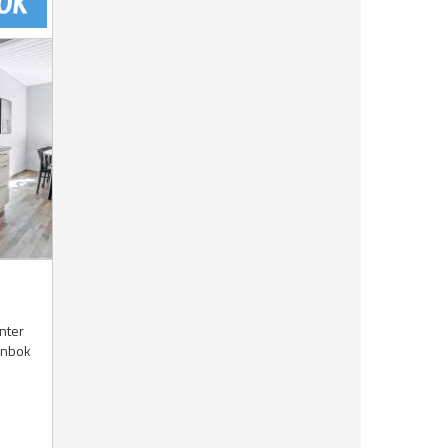
nter
lånbok