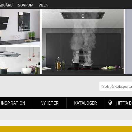
ÄDGÅRD
SOVRUM
VILLA
INSPIRATION
NYHETER
KATALOGER
HITTA 