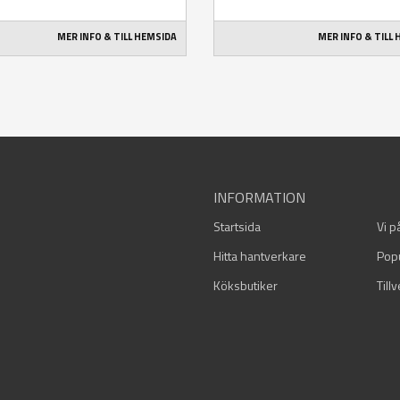
MER INFO & TILL HEMSIDA
MER INFO & TILL
INFORMATION
Startsida
Vi p
Hitta hantverkare
Pop
Köksbutiker
Till