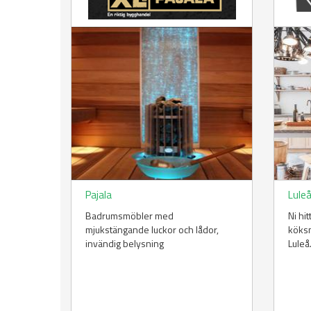
Pajala
Lule
Badrumsmöbler med
Ni hi
mjukstängande luckor och lådor,
köksm
invändig belysning
Luleå