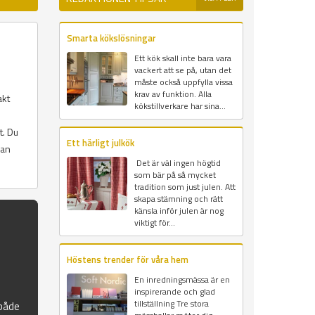
Smarta kökslösningar
Ett kök skall inte bara vara
vackert att se på, utan det
måste också uppfylla vissa
krav av funktion. Alla
akt
kökstillverkare har sina...
t. Du
Ett härligt julkök
dan
Det är väl ingen högtid
som bär på så mycket
tradition som just julen. Att
skapa stämning och rätt
känsla inför julen är nog
viktigt för...
Höstens trender för våra hem
En inredningsmässa är en
inspirerande och glad
tillställning Tre stora
 både