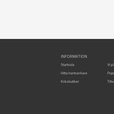
INFORMATION
Startsida
Vi p
Hitta hantverkare
Pop
Köksbutiker
Till