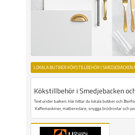
LOKALA BUTIKER KÖKSTILLBEHÖR I SMEDJEBACKEN
Kökstillbehör i Smedjebacken och 
Text under balken: Här hittar du lokala butiker och åter
Kaffemaskiner, matberedare, snygga brödrostar och ju