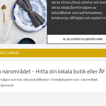
deras stora utbud, nyheter och äve
deras lokala återförsäljare av
kökstillbehör som kaffemaskiner,
brödrostar, våffeljärn och mycket m
SE ALLA KÖKSTILLBEHÖR HÄR!
 MED OMNEJD
närområdet - Hitta din lokala butik eller ÅF
försäljare som har olika kökstillbehör i Smedjebacken och i närområdet.
icepressar