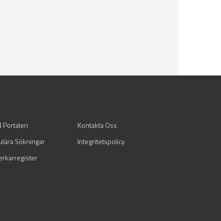
å Portalen
Kontakta Oss
ulära Sökningar
Integritetspolicy
verkarregister