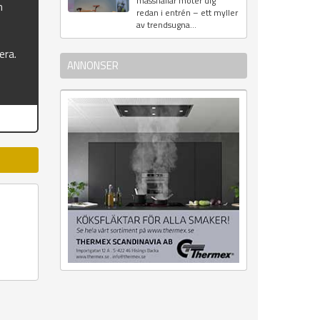
mässhallar möter dig
n
redan i entrén – ett myller
av trendsugna...
era.
ANNONSER