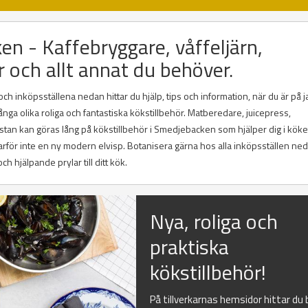
en - Kaffebryggare, våffeljärn,
r och allt annat du behöver.
 inköpsställena nedan hittar du hjälp, tips och information, när du är på j
nga olika roliga och fantastiska kökstillbehör. Matberedare, juicepress,
stan kan göras lång på kökstillbehör i Smedjebacken som hjälper dig i köke
varför inte en ny modern elvisp. Botanisera gärna hos alla inköpsställen ne
h hjälpande prylar till ditt kök.
Nya, roliga och
praktiska
kökstillbehör!
På tillverkarnas hemsidor hittar du