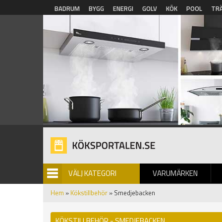
Hoppa till huvudinnehåll
BADRUM
BYGG
ENERGI
GOLV
KÖK
POOL
TR
VÄLJ KATEGORI
VARUMÄRKEN
BILDGALLERI
Hem
»
Kökstillbehör
» Smedjebacken
KÖKSTILLBEHÖR - SMEDJEBACKEN