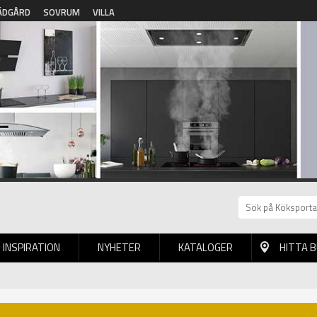
ÄDGÅRD
SOVRUM
VILLA
INSPIRATION
NYHETER
KATALOGER
HITTA 