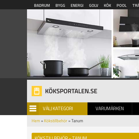
Hoppa till huvudinnehåll
BADRUM
BYGG
ENERGI
GOLV
KÖK
POOL
TR
VÄLJ KATEGORI
VARUMÄRKEN
BILDGALLERI
Hem
»
Kökstillbehör
» Tanum
KÖKSTILLBEHÖR - TANUM