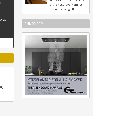
vitrinskåp och vinhylla på
n
ett, för oss, överkomligt
pris och vi slog till...
era.
ANNONSER
r,