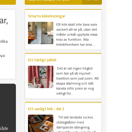
Smarta kökslösningar
ar,
Ett kök skall inte bara vara
vackert att se på, utan det
måste också uppfylla vissa
krav av funktion. Alla
olika
kökstillverkare har sina...
nya
Ett härligt julkök
Det är väl ingen högtid
som bär på så mycket
tradition som just julen. Att
skapa stämning och rätt
känsla inför julen är nog
viktigt för...
Ett vanligt kök - del 2
Till sist landade luckor,
utdragslådor med
dämpande stängning,
 både