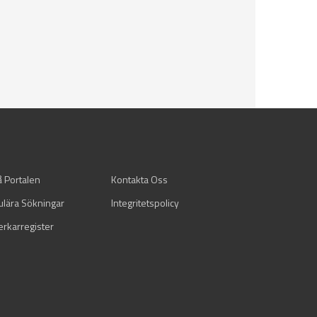
å Portalen
Kontakta Oss
ulära Sökningar
Integritetspolicy
verkarregister