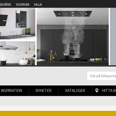
ÄDGÅRD
SOVRUM
VILLA
INSPIRATION
NYHETER
KATALOGER
HITTA 