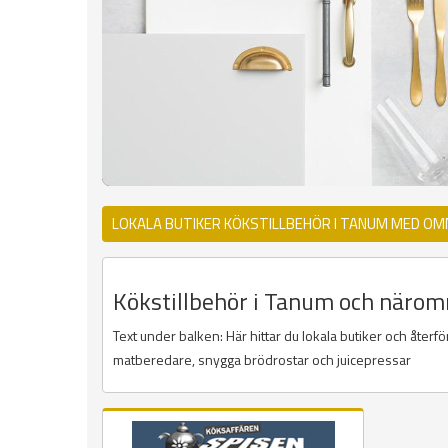
LOKALA BUTIKER KÖKSTILLBEHÖR I TANUM MED OM
Kökstillbehör i Tanum och närområ
Text under balken: Här hittar du lokala butiker och åter
matberedare, snygga brödrostar och juicepressar