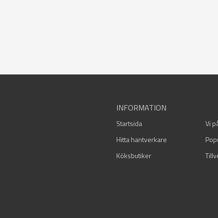
INFORMATION
Startsida
Vi p
Hitta hantverkare
Pop
Köksbutiker
Till