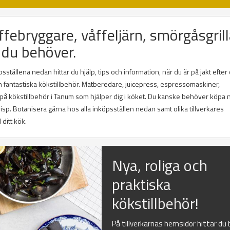
febryggare, våffeljärn, smörgåsgrill
 du behöver.
tällena nedan hittar du hjälp, tips och information, när du är på jakt efter 
ch fantastiska kökstillbehör. Matberedare, juicepress, espressomaskiner,
g på kökstillbehör i Tanum som hjälper dig i köket. Du kanske behöver köpa 
lvisp. Botanisera gärna hos alla inköpsställen nedan samt olika tillverkares
 ditt kök.
Nya, roliga och
praktiska
kökstillbehör!
På tillverkarnas hemsidor hittar du