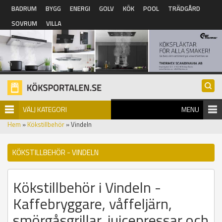
Hoppa till huvudinnehåll
BADRUM
BYGG
ENERGI
GOLV
KÖK
POOL
TRÄDGÅRD
SOVRUM
VILLA
VÄLJ KATEGORI
MENU
Hem
»
Kökstillbehör
» Vindeln
KÖKSTILLBEHÖR - VINDELN
Kökstillbehör i Vindeln -
Kaffebryggare, våffeljärn,
smörgåsgrillar, juicepressar och