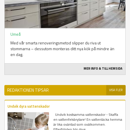
Umeå
Med vår smarta renoveringsmetod slipper du riva ut
stommarna – dessutom monteras ditt nya kök på mindre än
en dag.
MER INFO & TILL HEMSIDA
REDAKTIONEN TIPSAR
VISA FLER
Undvik dyra vattenskador
Undvik kostsamma vattenskador - Skaffa
en vattenfelsbrytare! En vattenläcka hemma
är lika oväntad som ovälkommen.
Efterföljden blir dryg...