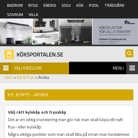
Hoppa till huvudinnehåll
BADRUM
BYGG
ENERGI
GOLV
KÖK
POOL
TRÄDGÅRD
SOVRUM
VILLA
VÄLJ KATEGORI
MENU
Hem
»
Kyl & Frys
» Arvika
KYL & FRYS - ARVIKA
Välj rätt kylskåp och frysskåp
Det är en viktig investering man gör när man skall köpa ett nytt
frys- eller kylskåp.
Några viktiga punkter som man skall titta på innan man bestämmer