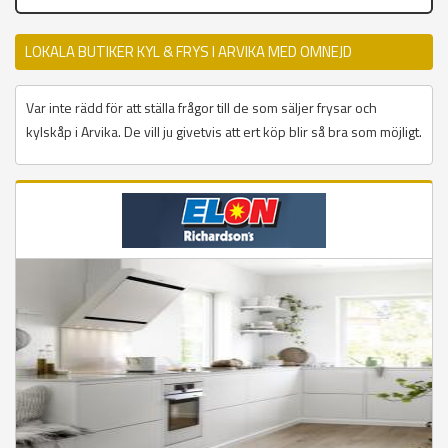
LOKALA BUTIKER KYL & FRYS I ARVIKA MED OMNEJD
Var inte rädd för att ställa frågor till de som säljer frysar och
kylskåp i Arvika. De vill ju givetvis att ert köp blir så bra som möjligt.