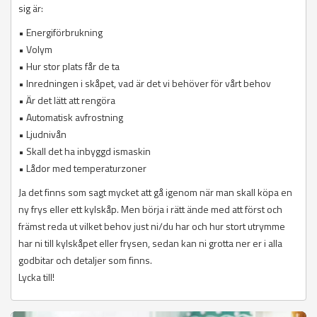
sig är:
• Energiförbrukning
• Volym
• Hur stor plats får de ta
• Inredningen i skåpet, vad är det vi behöver för vårt behov
• Är det lätt att rengöra
• Automatisk avfrostning
• Ljudnivån
• Skall det ha inbyggd ismaskin
• Lådor med temperaturzoner
Ja det finns som sagt mycket att gå igenom när man skall köpa en
ny frys eller ett kylskåp. Men börja i rätt ände med att först och
främst reda ut vilket behov just ni/du har och hur stort utrymme
har ni till kylskåpet eller frysen, sedan kan ni grotta ner er i alla
godbitar och detaljer som finns.
Lycka till!