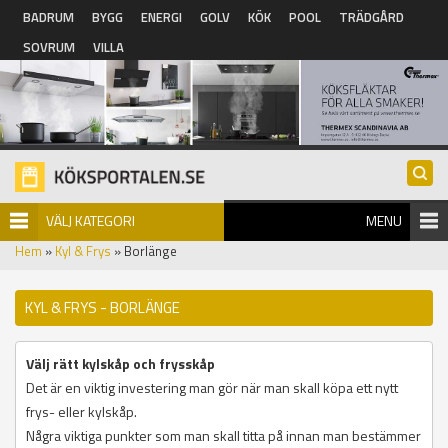
Hoppa till huvudinnehåll
BADRUM
BYGG
ENERGI
GOLV
KÖK
POOL
TRÄDGÅRD
SOVRUM
VILLA
VÄLJ KATEGORI
MENU
Hem
»
Kyl & Frys
» Borlänge
KYL & FRYS - BORLÄNGE
Välj rätt kylskåp och frysskåp
Det är en viktig investering man gör när man skall köpa ett nytt
frys- eller kylskåp.
Några viktiga punkter som man skall titta på innan man bestämmer