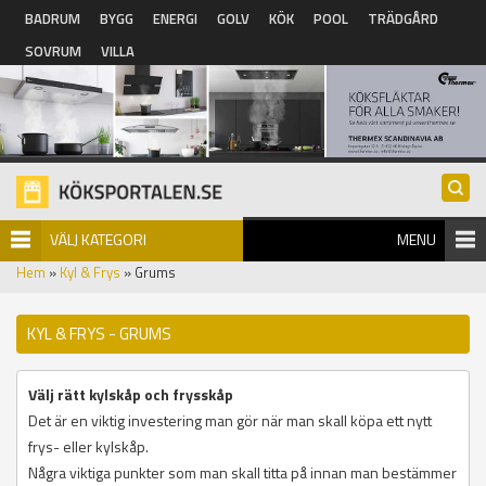
Hoppa till huvudinnehåll
BADRUM
BYGG
ENERGI
GOLV
KÖK
POOL
TRÄDGÅRD
SOVRUM
VILLA
VÄLJ KATEGORI
MENU
Hem
»
Kyl & Frys
» Grums
KYL & FRYS - GRUMS
Välj rätt kylskåp och frysskåp
Det är en viktig investering man gör när man skall köpa ett nytt
frys- eller kylskåp.
Några viktiga punkter som man skall titta på innan man bestämmer