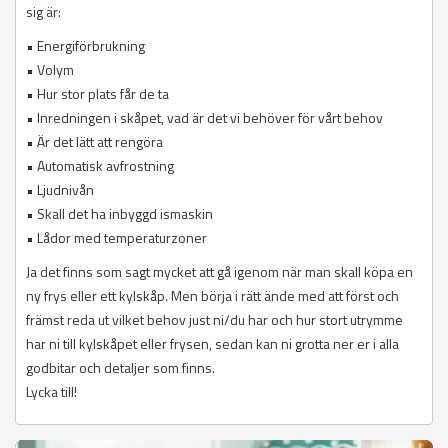
sig är:
• Energiförbrukning
• Volym
• Hur stor plats får de ta
• Inredningen i skåpet, vad är det vi behöver för vårt behov
• Är det lätt att rengöra
• Automatisk avfrostning
• Ljudnivån
• Skall det ha inbyggd ismaskin
• Lådor med temperaturzoner
Ja det finns som sagt mycket att gå igenom när man skall köpa en
ny frys eller ett kylskåp. Men börja i rätt ände med att först och
främst reda ut vilket behov just ni/du har och hur stort utrymme
har ni till kylskåpet eller frysen, sedan kan ni grotta ner er i alla
godbitar och detaljer som finns.
Lycka till!