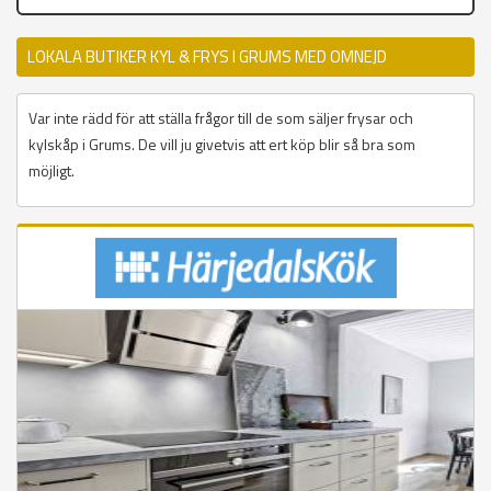
LOKALA BUTIKER KYL & FRYS I GRUMS MED OMNEJD
Var inte rädd för att ställa frågor till de som säljer frysar och
kylskåp i Grums. De vill ju givetvis att ert köp blir så bra som
möjligt.