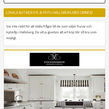
LOKALA BUTIKER KYL & FRYS I HALLSBERG MED OMNEJD
Var inte rädd för att ställa frågor till de som säljer frysar och
kylskåp i Hallsberg. De vill ju givetvis att ert köp blir så bra som
möjligt.