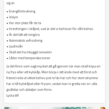
sig är:
• Energiförbrukning
• Volym
• Hur stor plats får de ta
• Inredningen i skåpet, vad är det vi behöver för vårt behov
• Är det lätt att rengöra
• Automatisk avfrostning
• Ljudnivån
• Skall det ha inbyggd ismaskin
• Lådor med temperaturzoner
Ja det finns som sagt mycket att gå igenom när man skall köpa en
ny frys eller ett kylskåp. Men börja i rätt ände med att först och
främst reda ut vilket behov just ni/du har och hur stort utrymme
har ni till kylskåpet eller frysen, sedan kan ni grotta ner er i alla
godbitar och detaljer som finns.
Lycka till!