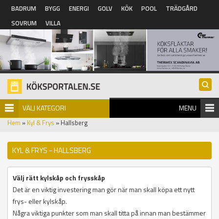
Hoppa till huvudinnehåll
BADRUM
BYGG
ENERGI
GOLV
KÖK
POOL
TRÄDGÅRD
SOVRUM
VILLA
VÄLJ KATEGORI
MENU
Hem
»
Kyl & Frys
» Hallsberg
KYL & FRYS - HALLSBERG
Välj rätt kylskåp och frysskåp
Det är en viktig investering man gör när man skall köpa ett nytt
frys- eller kylskåp.
Några viktiga punkter som man skall titta på innan man bestämmer