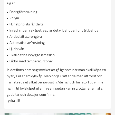
sig är:
• Energiförbrukning
• Volym
• Hur stor plats får de ta
• Inredningen i skåpet, vad är det vi behöver för vårt behov
• Är det lätt att rengöra
• Automatisk avfrostning
• Ljudnivån
• Skall det ha inbyggd ismaskin
• Lådor med temperaturzoner
Ja det finns som sagt mycket att gå igenom när man skall köpa en
ny frys eller ett kylskåp. Men börja i rätt ände med att först och
främst reda ut vilket behov just ni/du har och hur stort utrymme
har ni till kylskåpet eller frysen, sedan kan ni grotta ner er i alla
godbitar och detaljer som finns.
Lycka till!