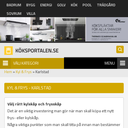
Hoppa till huvudinnehåll
BADRUM
BYGG
ENERGI
GOLV
KÖK
POOL
TRÄDGÅRD
SOVRUM
VILLA
VÄLJ KATEGORI
MENU
Hem
»
Kyl & Frys
» Karlstad
KYL & FRYS - KARLSTAD
Välj rätt kylskåp och frysskåp
Det är en viktig investering man gör när man skall köpa ett nytt
frys- eller kylskåp.
Några viktiga punkter som man skall titta på innan man bestämmer