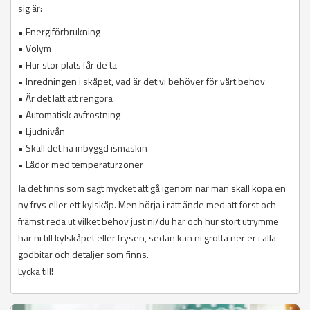
sig är:
• Energiförbrukning
• Volym
• Hur stor plats får de ta
• Inredningen i skåpet, vad är det vi behöver för vårt behov
• Är det lätt att rengöra
• Automatisk avfrostning
• Ljudnivån
• Skall det ha inbyggd ismaskin
• Lådor med temperaturzoner
Ja det finns som sagt mycket att gå igenom när man skall köpa en
ny frys eller ett kylskåp. Men börja i rätt ände med att först och
främst reda ut vilket behov just ni/du har och hur stort utrymme
har ni till kylskåpet eller frysen, sedan kan ni grotta ner er i alla
godbitar och detaljer som finns.
Lycka till!