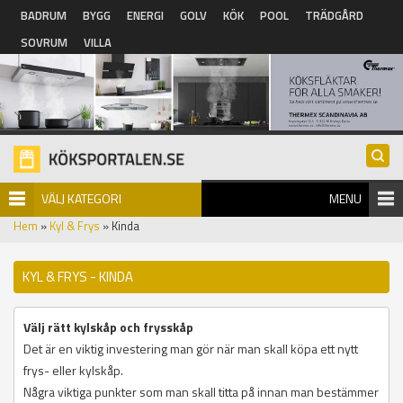
Hoppa till huvudinnehåll
BADRUM
BYGG
ENERGI
GOLV
KÖK
POOL
TRÄDGÅRD
SOVRUM
VILLA
VÄLJ KATEGORI
MENU
Hem
»
Kyl & Frys
» Kinda
KYL & FRYS - KINDA
Välj rätt kylskåp och frysskåp
Det är en viktig investering man gör när man skall köpa ett nytt
frys- eller kylskåp.
Några viktiga punkter som man skall titta på innan man bestämmer