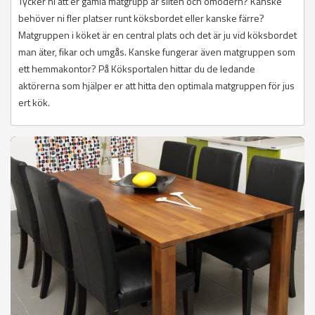
Tycker ni att er gamla matgrupp är sliten och omodern? Kanske
behöver ni fler platser runt köksbordet eller kanske färre?
Matgruppen i köket är en central plats och det är ju vid köksbordet
man äter, fikar och umgås. Kanske fungerar även matgruppen som
ett hemmakontor? På Köksportalen hittar du de ledande
aktörerna som hjälper er att hitta den optimala matgruppen för jus
ert kök.