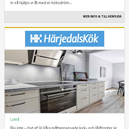
in så hjälps vi åt med er köksdröm...
MER INFO & TILL HEMSIDA
Luleå
Riv inte – byt ut! Vi Våra måttanpassade luck- och lådfronter är