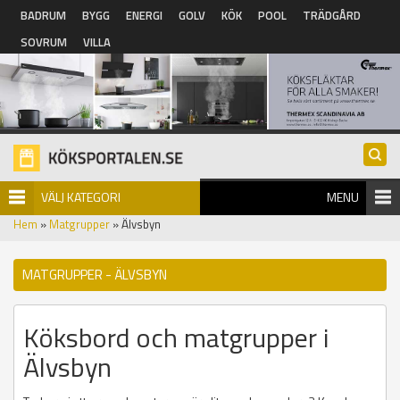
Hoppa till huvudinnehåll
BADRUM
BYGG
ENERGI
GOLV
KÖK
POOL
TRÄDGÅRD
SOVRUM
VILLA
VÄLJ KATEGORI
MENU
Hem
»
Matgrupper
» Älvsbyn
MATGRUPPER - ÄLVSBYN
Köksbord och matgrupper i
Älvsbyn