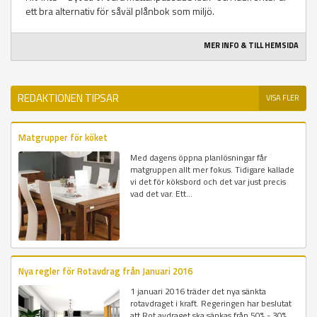
ett bra alternativ för såväl plånbok som miljö.
MER INFO & TILL HEMSIDA
REDAKTIONEN TIPSAR
VISA FLER
Matgrupper för köket
Med dagens öppna planlösningar får
matgruppen allt mer fokus. Tidigare kallade
vi det för köksbord och det var just precis
vad det var. Ett...
Nya regler för Rotavdrag från Januari 2016
1 januari 2016 träder det nya sänkta
rotavdraget i kraft. Regeringen har beslutat
att Rot avdraget ska sänkas från 50% - 30%