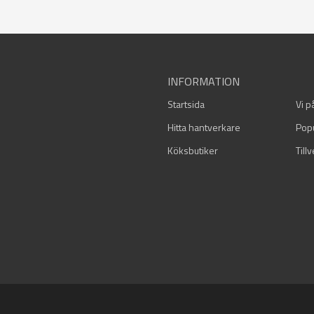
INFORMATION
Startsida
Vi p
Hitta hantverkare
Pop
Köksbutiker
Till