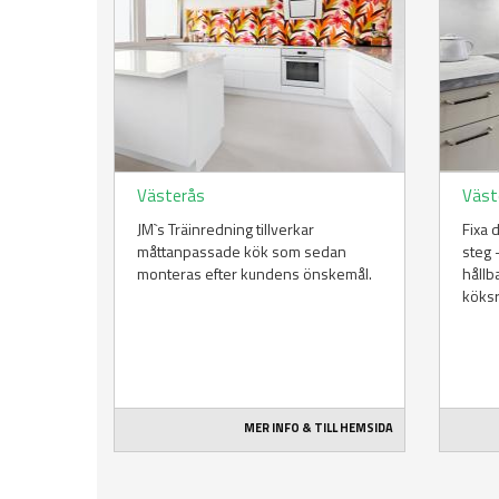
Västerås
Väst
JM`s Träinredning tillverkar
Fixa 
måttanpassade kök som sedan
steg 
monteras efter kundens önskemål.
hållb
köks
MER INFO & TILL HEMSIDA