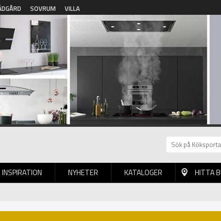
ÄDGÅRD
SOVRUM
VILLA
INSPIRATION
NYHETER
KATALOGER
HITTA 