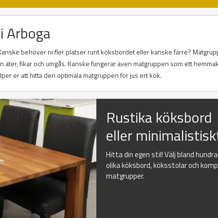
i Arboga
Kanske behöver ni fler platser runt köksbordet eller kanske färre? Matgrup
 man äter, fikar och umgås. Kanske fungerar även matgruppen som ett hemma
er er att hitta den optimala matgruppen för jus ert kök.
Rustika köksbord
eller minimalistisk
Hitta din egen stil! Välj bland hundr
olika köksbord, köksstolar och kom
matgrupper.