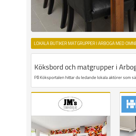
LOKALA BUTIKER MATGRUPPER I ARBOGA MED OMN
Köksbord och matgrupper i Arboga
På Köksportalen hittar du ledande lokala aktörer som s