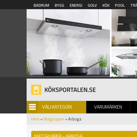
Hoppa till huvudinnehåll
BADRUM
BYGG
ENERGI
GOLV
KÖK
POOL
TR
VÄLJ KATEGORI
VARUMÄRKEN
BILDGALLERI
Hem
»
Matgrupper
» Arboga
MATGRUPPER - ARBOGA