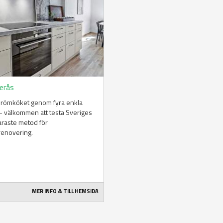
erås
drömköket genom fyra enkla
– välkommen att testa Sveriges
araste metod för
renovering.
MER INFO & TILL HEMSIDA