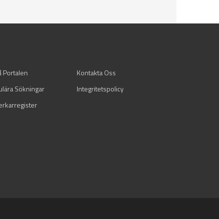
å Portalen
Kontakta Oss
ulära Sökningar
Integritetspolicy
verkarregister