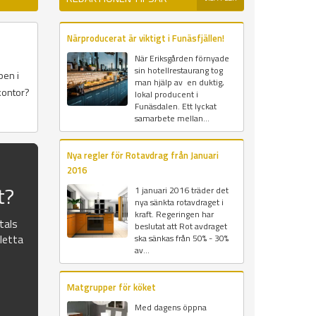
Närproducerat är viktigt i Funäsfjällen!
När Eriksgården förnyade
sin hotellrestaurang tog
pen i
man hjälp av en duktig,
kontor?
lokal producent i
Funäsdalen. Ett lyckat
samarbete mellan...
Nya regler för Rotavdrag från Januari
2016
t?
1 januari 2016 träder det
nya sänkta rotavdraget i
kraft. Regeringen har
atals
beslutat att Rot avdraget
pletta
ska sänkas från 50% - 30%
av...
Matgrupper för köket
Med dagens öppna