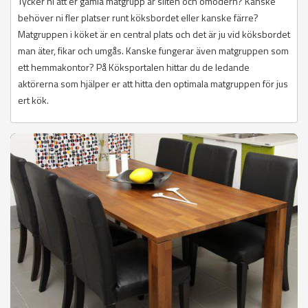
Tycker ni att er gamla matgrupp är sliten och omodern? Kanske
behöver ni fler platser runt köksbordet eller kanske färre?
Matgruppen i köket är en central plats och det är ju vid köksbordet
man äter, fikar och umgås. Kanske fungerar även matgruppen som
ett hemmakontor? På Köksportalen hittar du de ledande
aktörerna som hjälper er att hitta den optimala matgruppen för jus
ert kök.