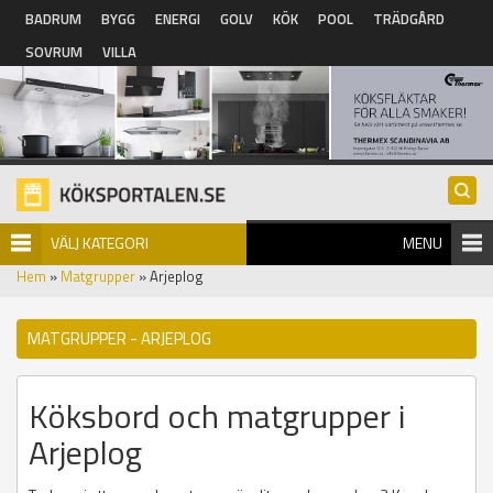
Hoppa till huvudinnehåll
BADRUM
BYGG
ENERGI
GOLV
KÖK
POOL
TRÄDGÅRD
SOVRUM
VILLA
VÄLJ KATEGORI
MENU
Hem
»
Matgrupper
» Arjeplog
MATGRUPPER - ARJEPLOG
Köksbord och matgrupper i
Arjeplog