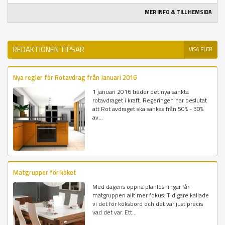
MER INFO & TILL HEMSIDA
REDAKTIONEN TIPSAR
VISA FLER
Nya regler för Rotavdrag från Januari 2016
1 januari 2016 träder det nya sänkta
rotavdraget i kraft. Regeringen har beslutat
att Rot avdraget ska sänkas från 50% - 30%
av...
Matgrupper för köket
Med dagens öppna planlösningar får
matgruppen allt mer fokus. Tidigare kallade
vi det för köksbord och det var just precis
vad det var. Ett...