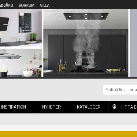
ÄDGÅRD
SOVRUM
VILLA
INSPIRATION
NYHETER
KATALOGER
HITTA 