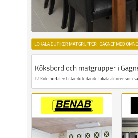
LOKALA BUTIKER MATGRUPPER I GAGNEF MED OMNE
Köksbord och matgrupper i Gagnef
På Köksportalen hittar du ledande lokala aktörer som s