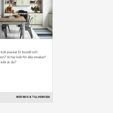
n
t kök passar Er livsstil och
tion? Vi har kök för alla smaker!
t kök är du?
MER INFO & TILL HEMSIDA