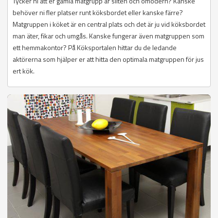
Tycker ni att er gamla matgrupp är sliten och omodern? Kanske
behöver ni fler platser runt köksbordet eller kanske färre?
Matgruppen i köket är en central plats och det är ju vid köksbordet
man äter, fikar och umgås. Kanske fungerar även matgruppen som
ett hemmakontor? På Köksportalen hittar du de ledande
aktörerna som hjälper er att hitta den optimala matgruppen för jus
ert kök.