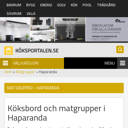
Hoppa till huvudinnehåll
BADRUM
BYGG
ENERGI
GOLV
KÖK
POOL
TRÄDGÅRD
SOVRUM
VILLA
VÄLJ KATEGORI
MENU
Hem
»
Matgrupper
» Haparanda
MATGRUPPER - HAPARANDA
Köksbord och matgrupper i
Haparanda