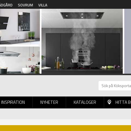
ÄDGÅRD
SOVRUM
VILLA
INSPIRATION
NYHETER
KATALOGER
HITTA 