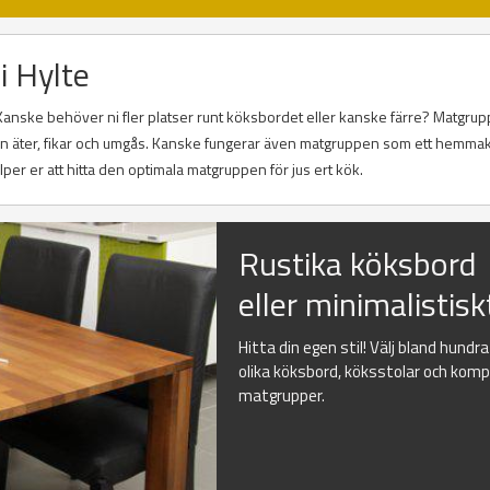
i Hylte
Kanske behöver ni fler platser runt köksbordet eller kanske färre? Matgrup
 man äter, fikar och umgås. Kanske fungerar även matgruppen som ett hemma
er er att hitta den optimala matgruppen för jus ert kök.
Rustika köksbord
eller minimalistisk
Hitta din egen stil! Välj bland hundr
olika köksbord, köksstolar och kom
matgrupper.