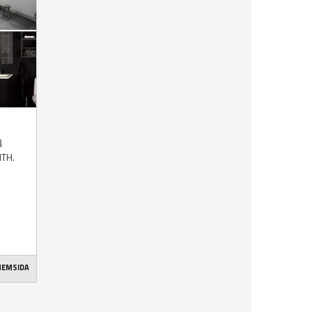
å
HTH.
 HEMSIDA