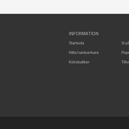
INFORMATION
Startsida
Vi p
Hitta hantverkare
Pop
Köksbutiker
Till