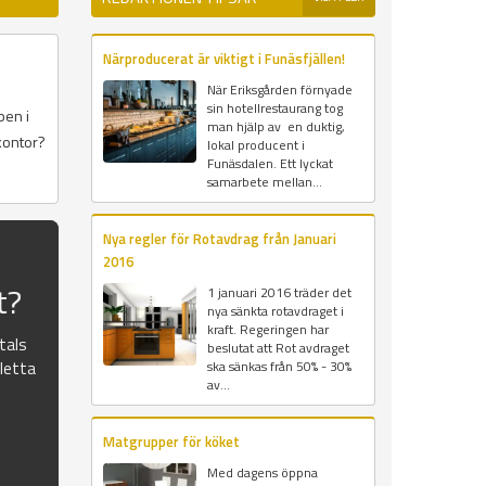
Närproducerat är viktigt i Funäsfjällen!
När Eriksgården förnyade
sin hotellrestaurang tog
pen i
man hjälp av en duktig,
kontor?
lokal producent i
Funäsdalen. Ett lyckat
samarbete mellan...
Nya regler för Rotavdrag från Januari
2016
t?
1 januari 2016 träder det
nya sänkta rotavdraget i
kraft. Regeringen har
atals
beslutat att Rot avdraget
pletta
ska sänkas från 50% - 30%
av...
Matgrupper för köket
Med dagens öppna