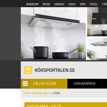
Hoppa till huvudinnehåll
BADRUM
BYGG
ENERGI
GOLV
KÖK
POOL
TR
VÄLJ KATEGORI
VARUMÄRKEN
BILDGALLERI
Hem
»
Matgrupper
» Hylte
MATGRUPPER - HYLTE