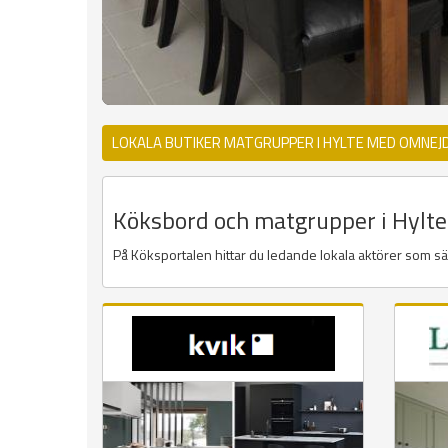
LOKALA BUTIKER MATGRUPPER I HYLTE MED OMNEJ
Köksbord och matgrupper i Hylte 
På Köksportalen hittar du ledande lokala aktörer som s