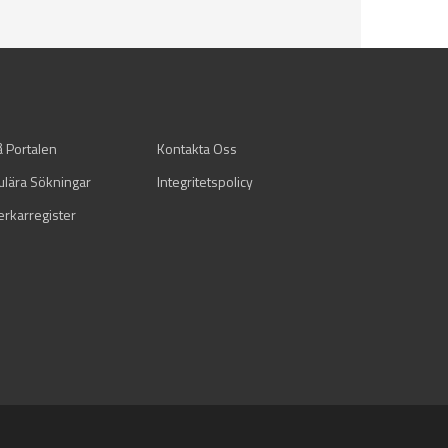
å Portalen
Kontakta Oss
ulära Sökningar
Integritetspolicy
verkarregister