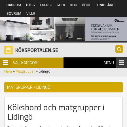
Hoppa till huvudinnehåll
BADRUM
BYGG
ENERGI
GOLV
KÖK
POOL
TRÄDGÅRD
SOVRUM
VILLA
VÄLJ KATEGORI
MENU
Hem
»
Matgrupper
» Lidingö
MATGRUPPER - LIDINGÖ
Köksbord och matgrupper i
Lidingö