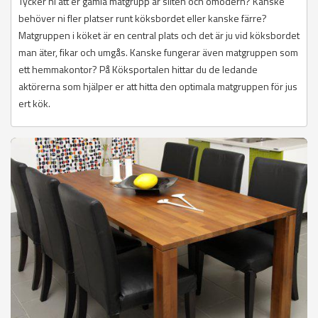
Tycker ni att er gamla matgrupp är sliten och omodern? Kanske
behöver ni fler platser runt köksbordet eller kanske färre?
Matgruppen i köket är en central plats och det är ju vid köksbordet
man äter, fikar och umgås. Kanske fungerar även matgruppen som
ett hemmakontor? På Köksportalen hittar du de ledande
aktörerna som hjälper er att hitta den optimala matgruppen för jus
ert kök.