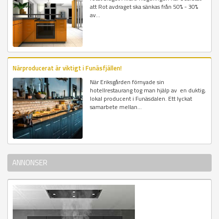
att Rot avdraget ska sänkas från 50% - 30%
av...
Närproducerat är viktigt i Funäsfjällen!
När Eriksgården förnyade sin
hotellrestaurang tog man hjälp av en duktig,
lokal producent i Funäsdalen. Ett lyckat
samarbete mellan...
ANNONSER