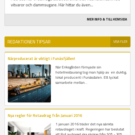
vitvaror och dammsugare. Här hittar du även...
MER INFO & TILL HEMSIDA
REDAKTIONEN TIPSAR
VISA FLER
Närproducerat är viktigt i Funäsfjällen!
När Eriksgården förnyade sin
hotellrestaurang tog man hjälp av en duktig,
lokal producent i Funäsdalen. Ett lyckat
samarbete mellan...
Nya regler för Rotavdrag från Januari 2016
1 januari 2016 träder det nya sänkta
rotavdraget i kraft. Regeringen har beslutat
att Rot avdraget ska sänkas från 50% - 30%