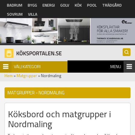
Hoppa till huvudinnehåll
BADRUM
BYGG
ENERGI
GOLV
KÖK
POOL
TRÄDGÅRD
SOVRUM
VILLA
VÄLJ KATEGORI
MENU
Hem
»
Matgrupper
» Nordmaling
MATGRUPPER - NORDMALING
Köksbord och matgrupper i
Nordmaling