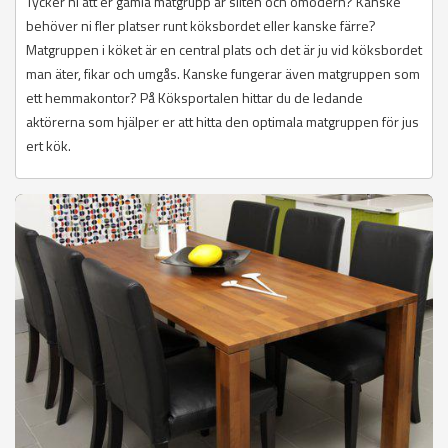
Tycker ni att er gamla matgrupp är sliten och omodern? Kanske
behöver ni fler platser runt köksbordet eller kanske färre?
Matgruppen i köket är en central plats och det är ju vid köksbordet
man äter, fikar och umgås. Kanske fungerar även matgruppen som
ett hemmakontor? På Köksportalen hittar du de ledande
aktörerna som hjälper er att hitta den optimala matgruppen för jus
ert kök.