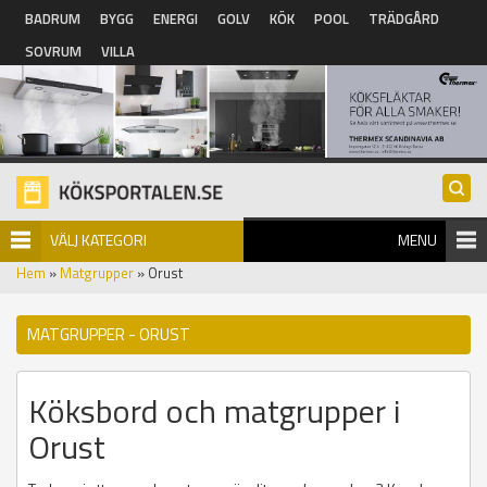
Hoppa till huvudinnehåll
BADRUM
BYGG
ENERGI
GOLV
KÖK
POOL
TRÄDGÅRD
SOVRUM
VILLA
VÄLJ KATEGORI
MENU
Hem
»
Matgrupper
» Orust
MATGRUPPER - ORUST
Köksbord och matgrupper i
Orust