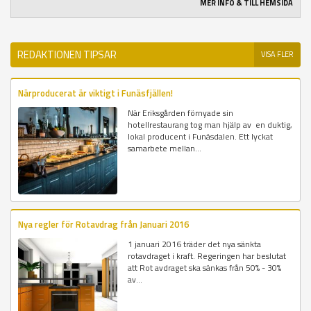
MER INFO & TILL HEMSIDA
REDAKTIONEN TIPSAR
VISA FLER
Närproducerat är viktigt i Funäsfjällen!
När Eriksgården förnyade sin
hotellrestaurang tog man hjälp av en duktig,
lokal producent i Funäsdalen. Ett lyckat
samarbete mellan...
Nya regler för Rotavdrag från Januari 2016
1 januari 2016 träder det nya sänkta
rotavdraget i kraft. Regeringen har beslutat
att Rot avdraget ska sänkas från 50% - 30%
av...