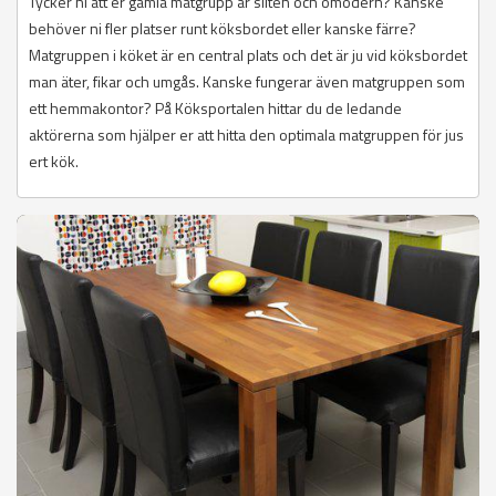
Tycker ni att er gamla matgrupp är sliten och omodern? Kanske
behöver ni fler platser runt köksbordet eller kanske färre?
Matgruppen i köket är en central plats och det är ju vid köksbordet
man äter, fikar och umgås. Kanske fungerar även matgruppen som
ett hemmakontor? På Köksportalen hittar du de ledande
aktörerna som hjälper er att hitta den optimala matgruppen för jus
ert kök.