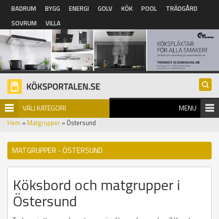
Hoppa till huvudinnehåll
BADRUM
BYGG
ENERGI
GOLV
KÖK
POOL
TRÄDGÅRD
SOVRUM
VILLA
VÄLJ KATEGORI
MENU
Hem
»
Matgrupper
» Östersund
MATGRUPPER - ÖSTERSUND
Köksbord och matgrupper i
Östersund