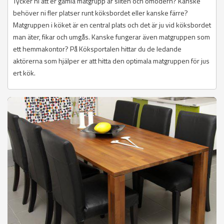
Tycker ni att er gamla matgrupp är sliten och omodern? Kanske
behöver ni fler platser runt köksbordet eller kanske färre?
Matgruppen i köket är en central plats och det är ju vid köksbordet
man äter, fikar och umgås. Kanske fungerar även matgruppen som
ett hemmakontor? På Köksportalen hittar du de ledande
aktörerna som hjälper er att hitta den optimala matgruppen för jus
ert kök.