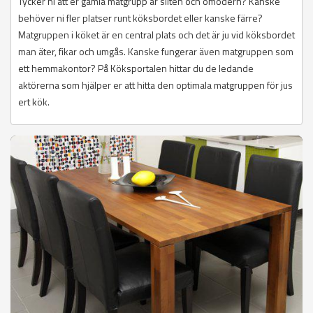
Tycker ni att er gamla matgrupp är sliten och omodern? Kanske
behöver ni fler platser runt köksbordet eller kanske färre?
Matgruppen i köket är en central plats och det är ju vid köksbordet
man äter, fikar och umgås. Kanske fungerar även matgruppen som
ett hemmakontor? På Köksportalen hittar du de ledande
aktörerna som hjälper er att hitta den optimala matgruppen för jus
ert kök.