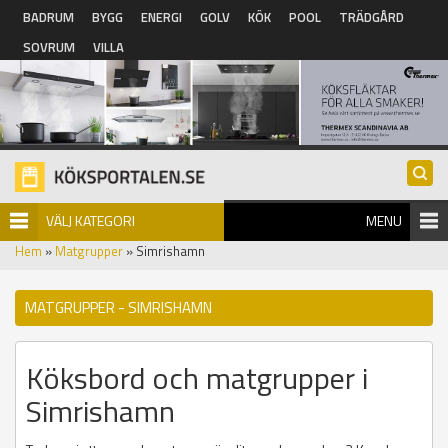
Hoppa till huvudinnehåll
BADRUM
BYGG
ENERGI
GOLV
KÖK
POOL
TRÄDGÅRD
SOVRUM
VILLA
VÄLJ KATEGORI
MENU
Hem
»
Matgrupper
» Simrishamn
MATGRUPPER - SIMRISHAMN
Köksbord och matgrupper i
Simrishamn