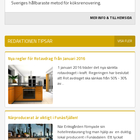
Sveriges hållbaraste metod för köksrenovering.
MER INFO & TILL HEMSIDA
REDAKTIONEN TIPSAR
VISA FLER
Nya regler för Rotavdrag från Januari 2016
1 januari 2016 träder det nya sänkta
rotavdraget i kraft. Regeringen har beslutat
att Rot avdraget ska sänkas från 50% - 30%
av...
Närproducerat är viktigt i Funäsfjällen!
När Eriksgården förnyade sin
hotellrestaurang tog man hjälp av en duktig,
lokal producent i Funäsdalen. Ett lyckat