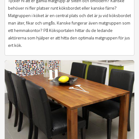
Tycker ni att er gamla matgrupp är sliten och omodern? Kanske
behöver ni fler platser runt köksbordet eller kanske färre?
Matgruppen i köket är en central plats och det är ju vid köksbordet
man äter, fikar och umgås. Kanske fungerar även matgruppen som
ett hemmakontor? På Köksportalen hittar du de ledande
aktörerna som hjälper er att hitta den optimala matgruppen för jus
ert kök.