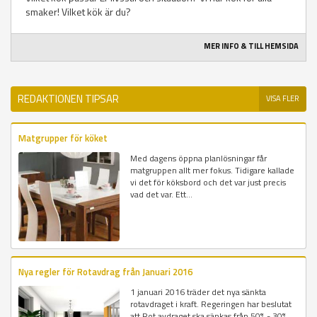
smaker! Vilket kök är du?
MER INFO & TILL HEMSIDA
REDAKTIONEN TIPSAR
VISA FLER
Matgrupper för köket
Med dagens öppna planlösningar får
matgruppen allt mer fokus. Tidigare kallade
vi det för köksbord och det var just precis
vad det var. Ett...
Nya regler för Rotavdrag från Januari 2016
1 januari 2016 träder det nya sänkta
rotavdraget i kraft. Regeringen har beslutat
att Rot avdraget ska sänkas från 50% - 30%