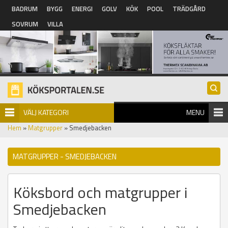
Hoppa till huvudinnehåll
BADRUM
BYGG
ENERGI
GOLV
KÖK
POOL
TRÄDGÅRD
SOVRUM
VILLA
VÄLJ KATEGORI
MENU
Hem
»
Matgrupper
» Smedjebacken
MATGRUPPER - SMEDJEBACKEN
Köksbord och matgrupper i
Smedjebacken