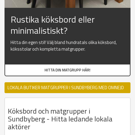
Rustika köksbord eller
minimalistiskt?
Hitta din egen stil! Välj bland hundratals olika köksbord,
köksstolar och kompletta matgrupper.
HITTA DIN MATGRUPP HÄR!
LOKALA BUTIKER MATGRUPPER I SUNDBYBERG MED OMNEJD
Köksbord och matgrupper i
Sundbyberg - Hitta ledande lokala
aktörer