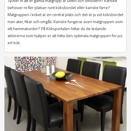
Tycker ni att er gamla matgrupp är sliten och omodern? Kanske
behöver ni fler platser runt köksbordet eller kanske färre?
Matgruppen i köket är en central plats och det är ju vid köksbordet
man äter, fikar och umgås. Kanske fungerar även matgruppen som
ett hemmakontor? På Köksportalen hittar du de ledande
aktörerna som hjälper er att hitta den optimala matgruppen för jus
ert kök.