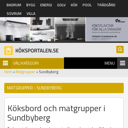
Hoppa till huvudinnehåll
BADRUM
BYGG
ENERGI
GOLV
KÖK
POOL
TRÄDGÅRD
SOVRUM
VILLA
VÄLJ KATEGORI
MENU
Hem
»
Matgrupper
» Sundbyberg
MATGRUPPER - SUNDBYBERG
Köksbord och matgrupper i
Sundbyberg