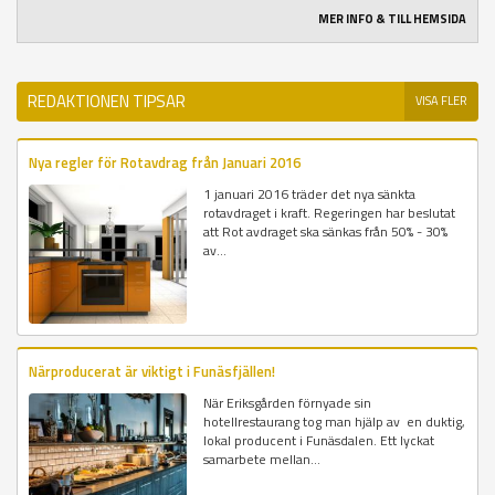
MER INFO & TILL HEMSIDA
REDAKTIONEN TIPSAR
VISA FLER
Nya regler för Rotavdrag från Januari 2016
1 januari 2016 träder det nya sänkta
rotavdraget i kraft. Regeringen har beslutat
att Rot avdraget ska sänkas från 50% - 30%
av...
Närproducerat är viktigt i Funäsfjällen!
När Eriksgården förnyade sin
hotellrestaurang tog man hjälp av en duktig,
lokal producent i Funäsdalen. Ett lyckat
samarbete mellan...