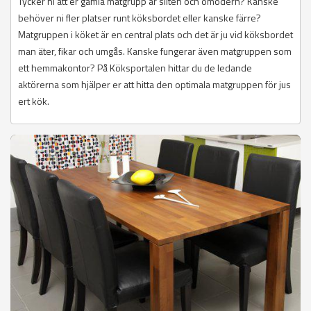
Tycker ni att er gamla matgrupp är sliten och omodern? Kanske
behöver ni fler platser runt köksbordet eller kanske färre?
Matgruppen i köket är en central plats och det är ju vid köksbordet
man äter, fikar och umgås. Kanske fungerar även matgruppen som
ett hemmakontor? På Köksportalen hittar du de ledande
aktörerna som hjälper er att hitta den optimala matgruppen för jus
ert kök.