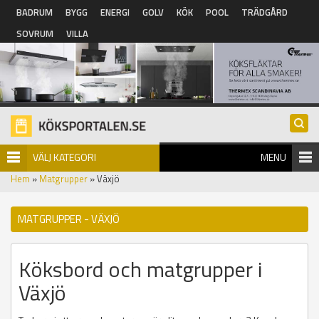
Hoppa till huvudinnehåll
BADRUM
BYGG
ENERGI
GOLV
KÖK
POOL
TRÄDGÅRD
SOVRUM
VILLA
VÄLJ KATEGORI
MENU
Hem
»
Matgrupper
» Växjö
MATGRUPPER - VÄXJÖ
Köksbord och matgrupper i
Växjö