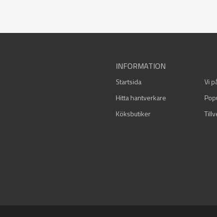
INFORMATION
Startsida
Vi p
Hitta hantverkare
Pop
Köksbutiker
Till