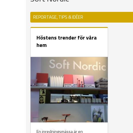
REPORTAGE, TIPS & IDÉER
Höstens trender för våra
hem
En inredningsmässa är en