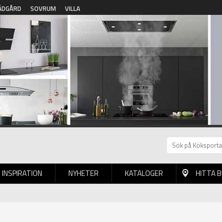
ÄDGÅRD
SOVRUM
VILLA
INSPIRATION
NYHETER
KATALOGER
HITTA 