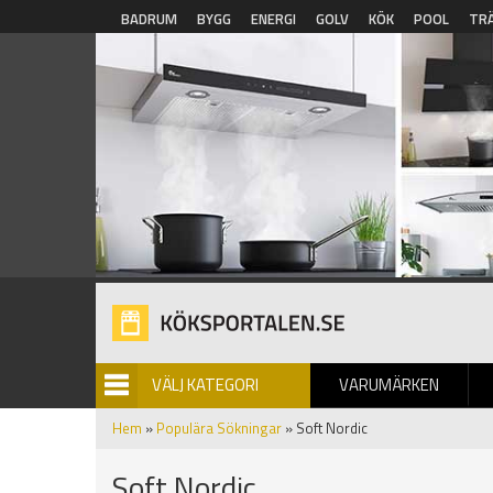
Hoppa till huvudinnehåll
BADRUM
BYGG
ENERGI
GOLV
KÖK
POOL
TR
VÄLJ KATEGORI
VARUMÄRKEN
BILDGALLERI
Hem
»
Populära Sökningar
» Soft Nordic
Soft Nordic