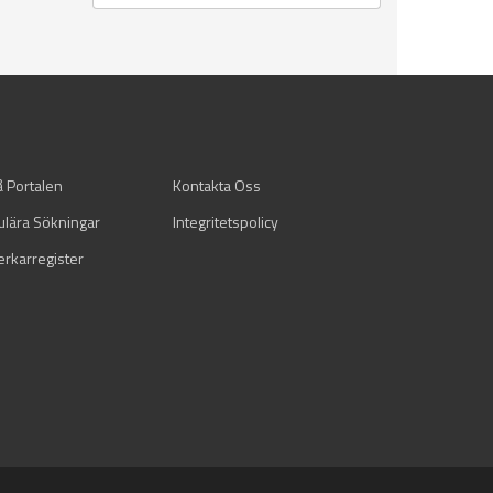
å Portalen
Kontakta Oss
ulära Sökningar
Integritetspolicy
verkarregister