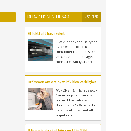
REDAKTIONEN TIPSAR
VISA FLER
Effektfullt ljus i köket
Att vi behöver olika typer
av belysning för olika
funktioner i köket är säkert
välkänt vid det här laget
men att vi kan lysa upp
köket...
Drömmen om ett nytt kök blev verklighet
ANNONS från Härjedalskök
När ni började drömma
om nytt kök, vilka vad
drömmarna? - Vi har alltid
velat ha ett hus med ett
öppet och...
6 tips när du skall köpa en köksfläkt