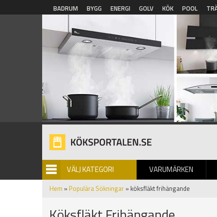
Hoppa till huvudinnehåll
BADRUM
BYGG
ENERGI
GOLV
KÖK
POOL
TR
VÄLJ KATEGORI
VARUMÄRKEN
BILDGALLERI
Hem
»
Populära Sökningar
» köksfläkt frihängande
Köksfläkt Frihängande