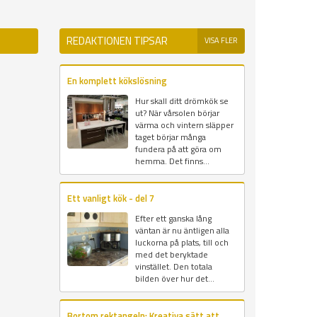
REDAKTIONEN TIPSAR
VISA FLER
En komplett kökslösning
Hur skall ditt drömkök se
ut? När vårsolen börjar
värma och vintern släpper
taget börjar många
fundera på att göra om
hemma. Det finns...
Ett vanligt kök - del 7
Efter ett ganska lång
väntan är nu äntligen alla
luckorna på plats, till och
med det beryktade
vinstället. Den totala
bilden över hur det...
Bortom rektangeln: Kreativa sätt att