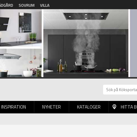
ÄDGÅRD
SOVRUM
VILLA
INSPIRATION
NYHETER
KATALOGER
HITTA 