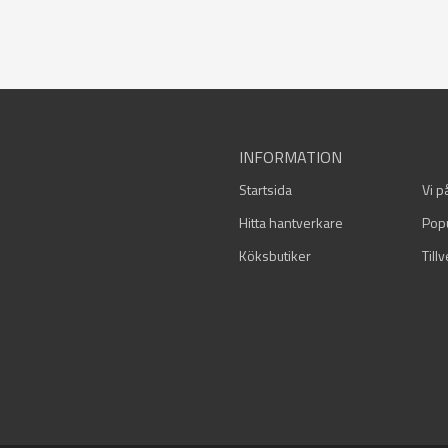
INFORMATION
Startsida
Vi p
Hitta hantverkare
Pop
Köksbutiker
Till