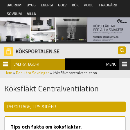
Hoppa till huvudinnehåll
BADRUM
BYGG
ENERGI
GOLV
KÖK
POOL
TRÄDGÅRD
SOVRUM
VILLA
VÄLJ KATEGORI
MENU
Hem
»
Populära Sökningar
» köksfläkt centralventilation
Köksfläkt Centralventilation
REPORTAGE, TIPS & IDÉER
Tips och fakta om köksfläktar.