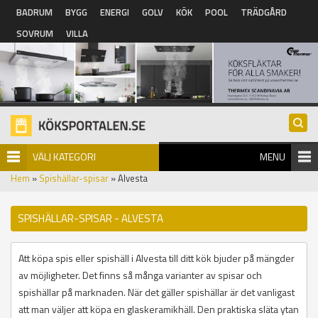
Hoppa till huvudinnehåll
BADRUM
BYGG
ENERGI
GOLV
KÖK
POOL
TRÄDGÅRD
SOVRUM
VILLA
VÄLJ KATEGORI
MENU
Hem
»
Spishällar-spisar
» Alvesta
SPISHÄLLAR-SPISAR - ALVESTA
Att köpa spis eller spishäll i Alvesta till ditt kök bjuder på mängder
av möjligheter. Det finns så många varianter av spisar och
spishällar på marknaden. När det gäller spishällar är det vanligast
att man väljer att köpa en glaskeramikhäll. Den praktiska släta ytan