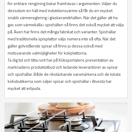
för enklare rengöring bukar framhävas i argumenten. Väljer du
dessutom en häll med induktionsvärme så får du en mycket
snabb värmereglering i glaskeramikhällen. När det gäller att ha
gas som värmekälla i spishällen så finns det också mycket att välja
på. Även här finns det många fabrikat och varianter. Spishällar
med traditionella spisplattor väljs numera inte så ofta. När det
gäller golvstående spisar så finns ju dessa också med
motsvarande valmöjligheter för kokplattorna.
Ta dig tid och titta runt här på Köksportalens presentation av
marknadens produktutbud och ledande leverantörer av spisar
och spishällar. Både de rikstäckande varumärkena och de lokala
köksbutikerna som säljer spisar och spishällar i Alvesta har
mycket att erbjuda.