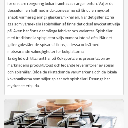
för enklare rengöring bukar framhävas i argumenten. Väljer du
dessutom en häll med induktionsvärme så får du en mycket
snabb värmereglering i glaskeramikhällen. När det gäller att ha
gas som värmekälla i spishällen så finns det också mycket att välja
på. Även här finns det många fabrikat och varianter. Spishällar
med traditionella spisplattor väljs numera inte så ofta. När det
gäller golvstående spisar så finns ju dessa också med
motsvarande valmöjligheter för kokplattorna.
Ta dig tid och titta runt här på Köksportalens presentation av
marknadens produktutbud och ledande leverantörer av spisar
och spishällar. Både de rikstäckande varumärkena och de lokala
köksbutikerna som säljer spisar och spishällar i Essunga har
mycket att erbjuda.