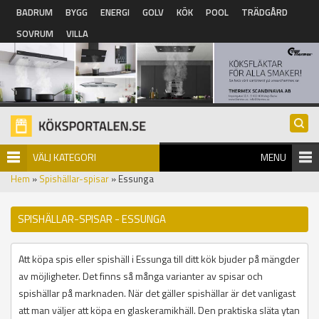
Hoppa till huvudinnehåll
BADRUM
BYGG
ENERGI
GOLV
KÖK
POOL
TRÄDGÅRD
SOVRUM
VILLA
VÄLJ KATEGORI
MENU
Hem
»
Spishällar-spisar
» Essunga
SPISHÄLLAR-SPISAR - ESSUNGA
Att köpa spis eller spishäll i Essunga till ditt kök bjuder på mängder
av möjligheter. Det finns så många varianter av spisar och
spishällar på marknaden. När det gäller spishällar är det vanligast
att man väljer att köpa en glaskeramikhäll. Den praktiska släta ytan