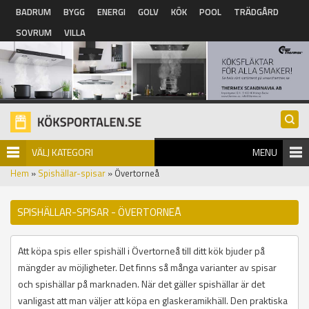
Hoppa till huvudinnehåll
BADRUM
BYGG
ENERGI
GOLV
KÖK
POOL
TRÄDGÅRD
SOVRUM
VILLA
VÄLJ KATEGORI
MENU
Hem
»
Spishällar-spisar
» Övertorneå
SPISHÄLLAR-SPISAR - ÖVERTORNEÅ
Att köpa spis eller spishäll i Övertorneå till ditt kök bjuder på
mängder av möjligheter. Det finns så många varianter av spisar
och spishällar på marknaden. När det gäller spishällar är det
vanligast att man väljer att köpa en glaskeramikhäll. Den praktiska