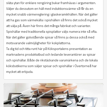
släta ytan för enklare rengöring bukar framhävas i argumenten.
Väljer du dessutom en häll med induktionsvärme så får du en
mycket snabb värmereglering i glaskeramikhällen. När det gäller
att ha gas som värmekälla i spishällen så finns det också mycket
att välja på. Även här finns det många fabrikat och varianter.
Spishällar med traditionella spisplattor väljs numera inte så ofta.
När det gäller golvstående spisar så finns ju dessa också med
motsvarande valmöjligheter för kokplattorna.
Ta dig tid och titta runt här på Köksportalens presentation av
marknadens produktutbud och ledande leverantörer av spisar
och spishällar. Både de rikstäckande varumärkena och de lokala
köksbutikerna som säljer spisar och spishällar i Övertorneå har
mycket att erbjuda.