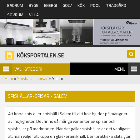
Hoppa till huvudinnehåll
BADRUM
BYGG
ENERGI
GOLV
KÖK
POOL
TRÄDGÅRD
SOVRUM
VILLA
VÄLJ KATEGORI
MENU
Hem
»
Spishällar-spisar
» Salem
SPISHÄLLAR-SPISAR - SALEM
Att köpa spis eller spishäll i Salem till ditt kök bjuder på mängder
av möjligheter. Det finns så många varianter av spisar och
spishällar på marknaden. När det gäller spishällar är det vanligast
att man väljer att köpa en glaskeramikhäll. Den praktiska släta ytan