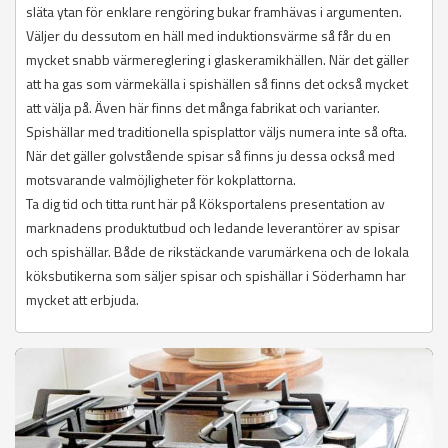
släta ytan för enklare rengöring bukar framhävas i argumenten.
Väljer du dessutom en häll med induktionsvärme så får du en
mycket snabb värmereglering i glaskeramikhällen. När det gäller
att ha gas som värmekälla i spishällen så finns det också mycket
att välja på. Även här finns det många fabrikat och varianter.
Spishällar med traditionella spisplattor väljs numera inte så ofta.
När det gäller golvstående spisar så finns ju dessa också med
motsvarande valmöjligheter för kokplattorna.
Ta dig tid och titta runt här på Köksportalens presentation av
marknadens produktutbud och ledande leverantörer av spisar
och spishällar. Både de rikstäckande varumärkena och de lokala
köksbutikerna som säljer spisar och spishällar i Söderhamn har
mycket att erbjuda.