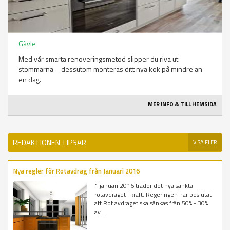
Gävle
Med vår smarta renoveringsmetod slipper du riva ut
stommarna – dessutom monteras ditt nya kök på mindre än
en dag.
MER INFO & TILL HEMSIDA
REDAKTIONEN TIPSAR
VISA FLER
Nya regler för Rotavdrag från Januari 2016
1 januari 2016 träder det nya sänkta
rotavdraget i kraft. Regeringen har beslutat
att Rot avdraget ska sänkas från 50% - 30%
av...