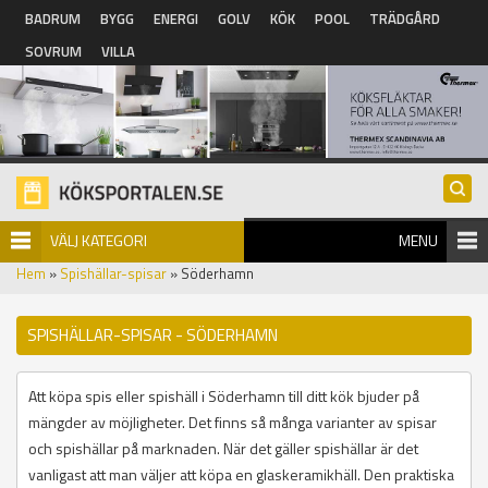
Hoppa till huvudinnehåll
BADRUM
BYGG
ENERGI
GOLV
KÖK
POOL
TRÄDGÅRD
SOVRUM
VILLA
VÄLJ KATEGORI
MENU
Hem
»
Spishällar-spisar
» Söderhamn
SPISHÄLLAR-SPISAR - SÖDERHAMN
Att köpa spis eller spishäll i Söderhamn till ditt kök bjuder på
mängder av möjligheter. Det finns så många varianter av spisar
och spishällar på marknaden. När det gäller spishällar är det
vanligast att man väljer att köpa en glaskeramikhäll. Den praktiska