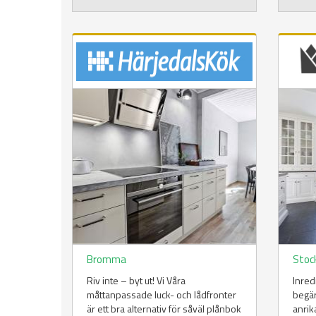
Bromma
Stoc
Riv inte – byt ut! Vi Våra
Inred
måttanpassade luck- och lådfronter
begär
är ett bra alternativ för såväl plånbok
anrik