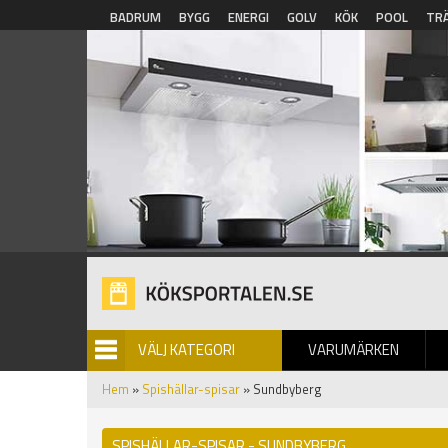
Hoppa till huvudinnehåll
BADRUM
BYGG
ENERGI
GOLV
KÖK
POOL
TR
VÄLJ KATEGORI
VARUMÄRKEN
BILDGALLERI
Hem
»
Spishällar-spisar
» Sundbyberg
SPISHÄLLAR-SPISAR - SUNDBYBERG