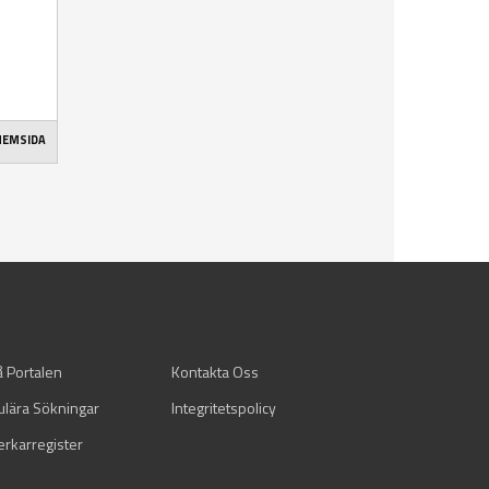
 HEMSIDA
å Portalen
Kontakta Oss
ulära Sökningar
Integritetspolicy
verkarregister