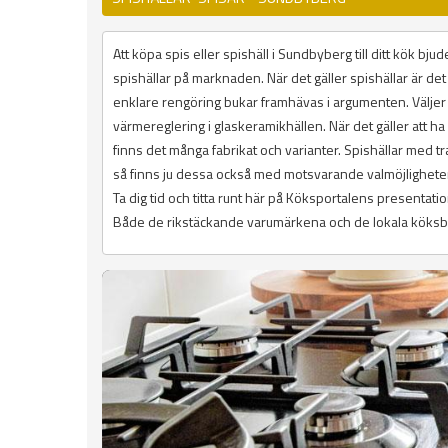
Att köpa spis eller spishäll i Sundbyberg till ditt kök b
spishällar på marknaden. När det gäller spishällar är det 
enklare rengöring bukar framhävas i argumenten. Välje
värmereglering i glaskeramikhällen. När det gäller att ha
finns det många fabrikat och varianter. Spishällar med tra
så finns ju dessa också med motsvarande valmöjligheter
Ta dig tid och titta runt här på Köksportalens presenta
Både de rikstäckande varumärkena och de lokala köksbut