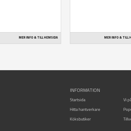
MER INFO & TILL HEMSIDA
MER INFO & TILL
INFORMATION
Startsida
Vi p
Hitta hantverkare
Pop
Köksbutiker
Till