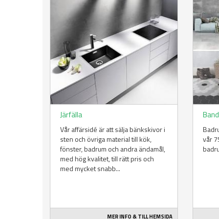
Järfälla
Band
Vår affärsidé är att sälja bänkskivor i
Badru
sten och övriga material till kök,
vår 7
fönster, badrum och andra ändamål,
badru
med hög kvalitet, till rätt pris och
med mycket snabb...
MER INFO & TILL HEMSIDA