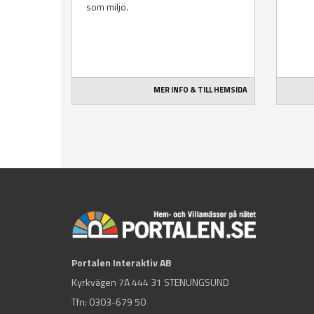
som miljö.
MER INFO & TILL HEMSIDA
Portalen Interaktiv AB
Kyrkvägen 7A 444 31 STENUNGSUND
Tfn:
0303-679 50