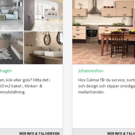
hagen
Johanneshov
m, kök eller golv? Hitta det i
Hos Culimar får du service, sor
50 m2 kakel-, klinker- &
och design och slipper onödiga
msutställning.
mellanhänder.
MER INFO & TILL HEMSIDA
MER INFO & TILL