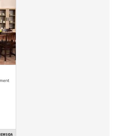
timent
 HEMSIDA