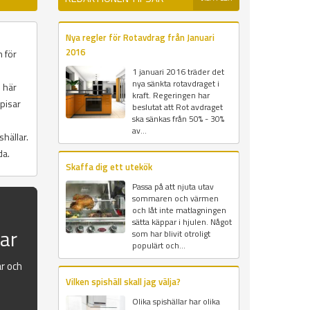
Nya regler för Rotavdrag från Januari
2016
n för
1 januari 2016 träder det
nya sänkta rotavdraget i
n här
kraft. Regeringen har
spisar
beslutat att Rot avdraget
ska sänkas från 50% - 30%
av...
hällar.
da.
Skaffa dig ett utekök
Passa på att njuta utav
sommaren och värmen
och låt inte matlagningen
sätta käppar i hjulen. Något
sar
som har blivit otroligt
populärt och...
ar och
Vilken spishäll skall jag välja?
Olika spishällar har olika