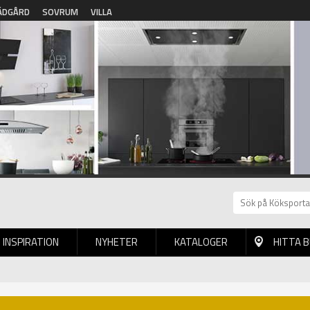
ÄDGÅRD
SOVRUM
VILLA
INSPIRATION
NYHETER
KATALOGER
HITTA 