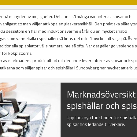
juder på mängder av möjligheter. Det finns så många varianter av spisar och
vanligast att man väljer att köpa en glaskeramikhäll. Den praktiska släta yta
r du dessutom en häll med induktionsvärme så får du en mycket snabb
 gas som värmekälla i spishällen så finns det också mycket att välja på. Äve
ditionella spisplattor väljs numera inte så ofta. När det gäller golvstående 
 för kokplattorna.
tion av marknadens produktutbud och ledande leverantörer av spisar och spis
ikerna som säljer spisar och spishällar i Sundbyberg har mycket att erbju
Marknadsöversikt
spishällar och spi
Upptäck nya funktioner för spishäll
spisar hos ledande tillverkare.