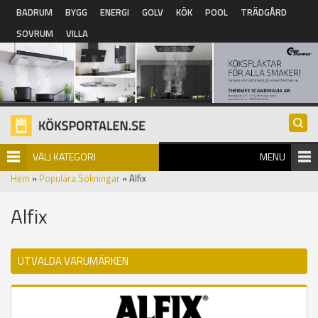
Hoppa till huvudinnehåll
BADRUM
BYGG
ENERGI
GOLV
KÖK
POOL
TRÄDGÅRD
SOVRUM
VILLA
VÄLJ KATEGORI
MENU
Hem
»
Populära Sökningar
» Alfix
Alfix
UTVALDA VARUMÄRKEN