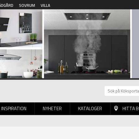
ÄDGÅRD
SOVRUM
VILLA
INSPIRATION
NYHETER
KATALOGER
HITTA 