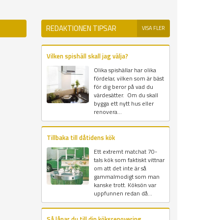
REDAKTIONEN TIPSAR
VISA FLER
Vilken spishäll skall jag välja?
Olika spishällar har olika
fördelar, vilken som är bäst
för dig beror på vad du
värdesätter. Om du skall
bygga ett nytt hus eller
renovera...
Tillbaka till dåtidens kök
Ett extremt matchat 70-
tals kök som faktiskt vittnar
om att det inte är så
gammalmodigt som man
kanske trott. Köksön var
uppfunnen redan då...
Så lånar du till din köksrenovering