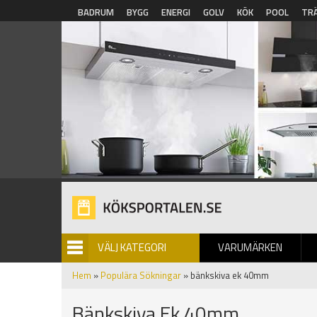
Hoppa till huvudinnehåll
BADRUM
BYGG
ENERGI
GOLV
KÖK
POOL
TR
VÄLJ KATEGORI
VARUMÄRKEN
BILDGALLERI
Hem
»
Populära Sökningar
» bänkskiva ek 40mm
Bänkskiva Ek 40mm