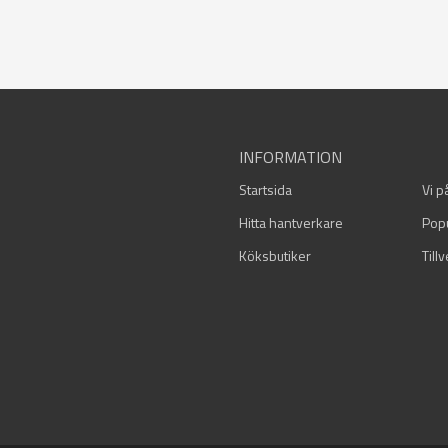
INFORMATION
Startsida
Vi p
Hitta hantverkare
Pop
Köksbutiker
Till