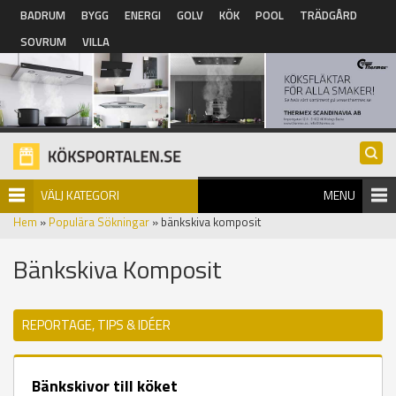
Hoppa till huvudinnehåll
BADRUM
BYGG
ENERGI
GOLV
KÖK
POOL
TRÄDGÅRD
SOVRUM
VILLA
VÄLJ KATEGORI
MENU
Hem
»
Populära Sökningar
» bänkskiva komposit
Bänkskiva Komposit
REPORTAGE, TIPS & IDÉER
Bänkskivor till köket