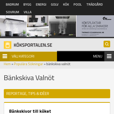
Hoppa till huvudinnehåll
BADRUM
BYGG
ENERGI
GOLV
KÖK
POOL
TRÄDGÅRD
SOVRUM
VILLA
VÄLJ KATEGORI
MENU
Hem
»
Populära Sökningar
» bänkskiva valnöt
Bänkskiva Valnöt
REPORTAGE, TIPS & IDÉER
Bänkskivor till köket