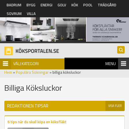
Hoppa till huvudinnehåll
BADRUM
BYGG
ENERGI
GOLV
KÖK
POOL
TRÄDGÅRD
SOVRUM
VILLA
VÄLJ KATEGORI
MENU
Hem
»
Populära Sökningar
» billiga köksluckor
Billiga Köksluckor
REDAKTIONEN TIPSAR
VISA FLER
6 tips när du skall köpa en köksfläkt