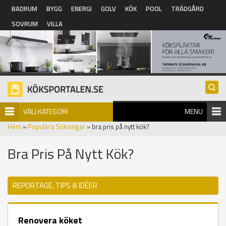
Hoppa till huvudinnehåll
BADRUM
BYGG
ENERGI
GOLV
KÖK
POOL
TRÄDGÅRD
SOVRUM
VILLA
VÄLJ KATEGORI
MENU
Hem
»
Populära Sökningar
» bra pris på nytt kök?
Bra Pris På Nytt Kök?
REPORTAGE, TIPS & IDÉER
Renovera köket