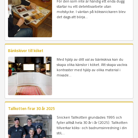
För den som inte är händig ett enda dugg
startar nu ett detektivarbete utan
motstycke. I väntan på kökssnickaren blev
det dags att börja...
Bänkskivor till köket
Med hjälp av ditt val av bänkskiva kan du
skapa olika känslor i köket. Att skapa vackra
kontraster med hjälp av olika material i
mixade...
Tallkotten firar 30 år 2025
Snickeri Tallkotten grundades 1995 och
fyller alltså hela 30 år i år (2025). Tallkotten
tillverkar köks- och badrumsinredning i din
stil,...