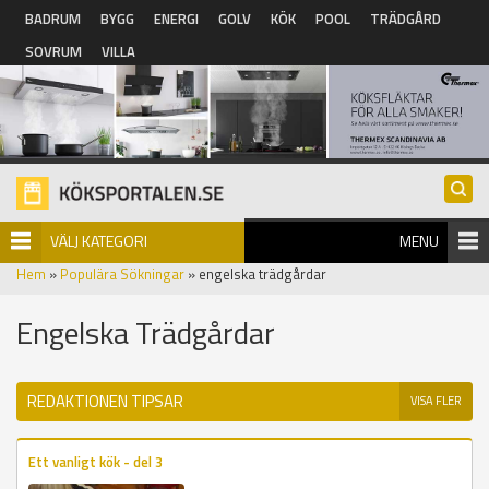
Hoppa till huvudinnehåll
BADRUM
BYGG
ENERGI
GOLV
KÖK
POOL
TRÄDGÅRD
SOVRUM
VILLA
VÄLJ KATEGORI
MENU
Hem
»
Populära Sökningar
» engelska trädgårdar
Engelska Trädgårdar
REDAKTIONEN TIPSAR
VISA FLER
Ett vanligt kök - del 3