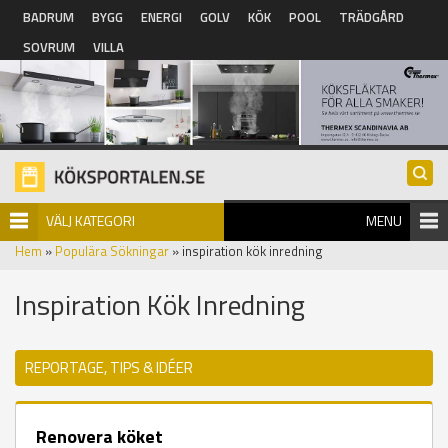
Hoppa till huvudinnehåll
BADRUM
BYGG
ENERGI
GOLV
KÖK
POOL
TRÄDGÅRD
SOVRUM
VILLA
VÄLJ KATEGORI
MENU
Hem
»
Populära Sökningar
» inspiration kök inredning
Inspiration Kök Inredning
REPORTAGE, TIPS & IDÉER
Renovera köket