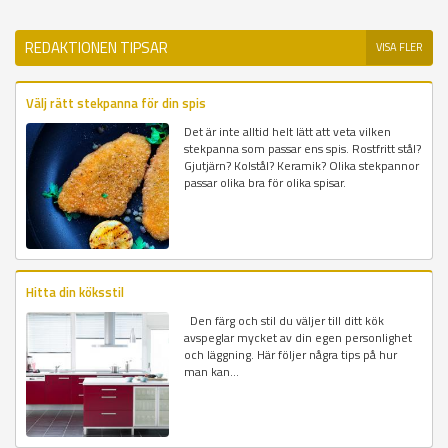
REDAKTIONEN TIPSAR
VISA FLER
Välj rätt stekpanna för din spis
Det är inte alltid helt lätt att veta vilken
stekpanna som passar ens spis. Rostfritt stål?
Gjutjärn? Kolstål? Keramik? Olika stekpannor
passar olika bra för olika spisar.
Hitta din köksstil
Den färg och stil du väljer till ditt kök
avspeglar mycket av din egen personlighet
och läggning. Här följer några tips på hur
man kan...