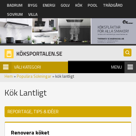
Hoppa till huvudinnehåll
BADRUM
BYGG
ENERGI
GOLV
KÖK
POOL
TRÄDGÅRD
SOVRUM
VILLA
VÄLJ KATEGORI
MENU
Hem
»
Populära Sökningar
» kök lantligt
Kök Lantligt
REPORTAGE, TIPS & IDÉER
Renovera köket