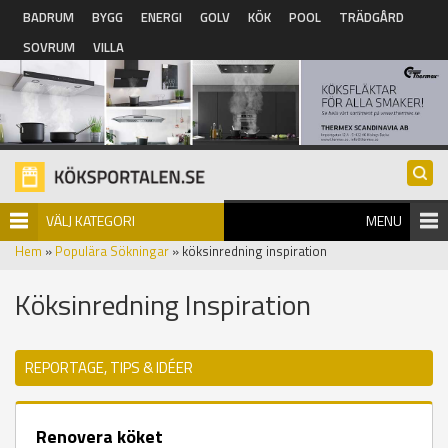
Hoppa till huvudinnehåll
BADRUM
BYGG
ENERGI
GOLV
KÖK
POOL
TRÄDGÅRD
SOVRUM
VILLA
VÄLJ KATEGORI
MENU
Hem
»
Populära Sökningar
» köksinredning inspiration
Köksinredning Inspiration
REPORTAGE, TIPS & IDÉER
Renovera köket