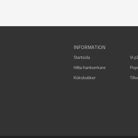
INFORMATION
Startsida
Vi p
Hitta hantverkare
Pop
Köksbutiker
Till