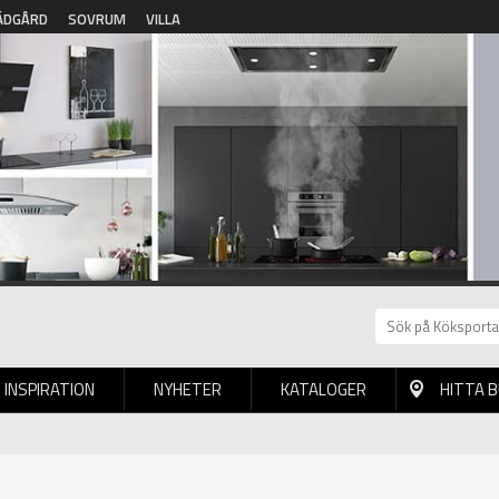
ÄDGÅRD
SOVRUM
VILLA
INSPIRATION
NYHETER
KATALOGER
HITTA 