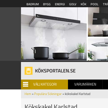
Hoppa till huvudinnehåll
BADRUM
BYGG
ENERGI
GOLV
KÖK
POOL
TR
VÄLJ KATEGORI
VARUMÄRKEN
BILDGALLERI
Hem
»
Populära Sökningar
» kökskakel Karlstad
Kökskakel Karlstad