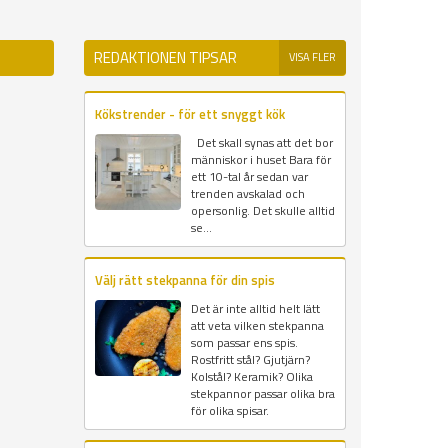
REDAKTIONEN TIPSAR
VISA FLER
Kökstrender - för ett snyggt kök
Det skall synas att det bor
människor i huset Bara för
ett 10-tal år sedan var
trenden avskalad och
opersonlig. Det skulle alltid
se...
Välj rätt stekpanna för din spis
Det är inte alltid helt lätt
att veta vilken stekpanna
som passar ens spis.
Rostfritt stål? Gjutjärn?
Kolstål? Keramik? Olika
stekpannor passar olika bra
för olika spisar.