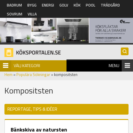
Hoppa till huvudinnehåll
BADRUM
BYGG
ENERGI
GOLV
KÖK
POOL
TRÄDGÅRD
SOVRUM
VILLA
VÄLJ KATEGORI
MENU
Hem
»
Populära Sökningar
» kompositsten
Kompositsten
REPORTAGE, TIPS & IDÉER
Bänkskiva av natursten